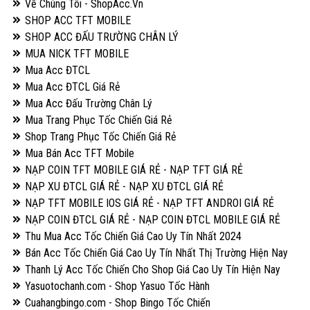
Về Chúng Tôi - ShopAcc.Vn
SHOP ACC TFT MOBILE
SHOP ACC ĐẤU TRƯỜNG CHÂN LÝ
MUA NICK TFT MOBILE
Mua Acc ĐTCL
Mua Acc ĐTCL Giá Rẻ
Mua Acc Đấu Trường Chân Lý
Mua Trang Phục Tốc Chiến Giá Rẻ
Shop Trang Phục Tốc Chiến Giá Rẻ
Mua Bán Acc TFT Mobile
NẠP COIN TFT MOBILE GIÁ RẺ - NẠP TFT GIÁ RẺ
NẠP XU ĐTCL GIÁ RẺ - NẠP XU ĐTCL GIÁ RẺ
NẠP TFT MOBILE IOS GIÁ RẺ - NẠP TFT ANDROI GIÁ RẺ
NẠP COIN ĐTCL GIÁ RẺ - NẠP COIN ĐTCL MOBILE GIÁ RẺ
Thu Mua Acc Tốc Chiến Giá Cao Uy Tín Nhất 2024
Bán Acc Tốc Chiến Giá Cao Uy Tín Nhất Thị Trường Hiện Nay
Thanh Lý Acc Tốc Chiến Cho Shop Giá Cao Uy Tín Hiện Nay
Yasuotochanh.com - Shop Yasuo Tốc Hành
Cuahangbingo.com - Shop Bingo Tốc Chiến