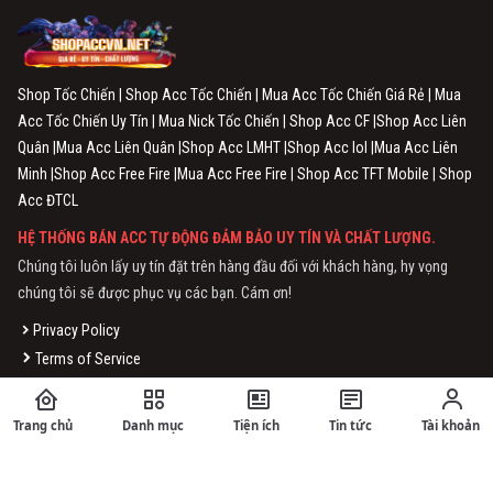
Shop Tốc Chiến | Shop Acc Tốc Chiến | Mua Acc Tốc Chiến Giá Rẻ | Mua
Acc Tốc Chiến Uy Tín | Mua Nick Tốc Chiến | Shop Acc CF |Shop Acc Liên
Quân |Mua Acc Liên Quân |Shop Acc LMHT |Shop Acc lol |Mua Acc Liên
Minh |Shop Acc Free Fire |Mua Acc Free Fire | Shop Acc TFT Mobile | Shop
Acc ĐTCL
HỆ THỐNG BÁN ACC TỰ ĐỘNG ĐẢM BẢO UY TÍN VÀ CHẤT LƯỢNG.
Chúng tôi luôn lấy uy tín đặt trên hàng đầu đối với khách hàng, hy vọng
chúng tôi sẽ được phục vụ các bạn. Cám ơn!
Privacy Policy
Terms of Service
THÔNG TIN CHUNG
Trang chủ
Danh mục
Tiện ích
Tin tức
Tài khoản
Về Chúng Tôi ShopAcc.Vn - Shopaccvn.Net
Chính Sách Xoá Dữ Liệu Người Dùng Tại ShopAccVn.Net