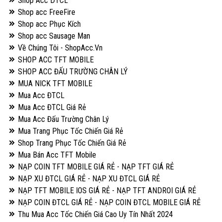
Shop Acc DTCL
Shop acc FreeFire
Shop acc Phục Kích
Shop acc Sausage Man
Về Chúng Tôi - ShopAcc.Vn
SHOP ACC TFT MOBILE
SHOP ACC ĐẤU TRƯỜNG CHÂN LÝ
MUA NICK TFT MOBILE
Mua Acc ĐTCL
Mua Acc ĐTCL Giá Rẻ
Mua Acc Đấu Trường Chân Lý
Mua Trang Phục Tốc Chiến Giá Rẻ
Shop Trang Phục Tốc Chiến Giá Rẻ
Mua Bán Acc TFT Mobile
NẠP COIN TFT MOBILE GIÁ RẺ - NẠP TFT GIÁ RẺ
NẠP XU ĐTCL GIÁ RẺ - NẠP XU ĐTCL GIÁ RẺ
NẠP TFT MOBILE IOS GIÁ RẺ - NẠP TFT ANDROI GIÁ RẺ
NẠP COIN ĐTCL GIÁ RẺ - NẠP COIN ĐTCL MOBILE GIÁ RẺ
Thu Mua Acc Tốc Chiến Giá Cao Uy Tín Nhất 2024