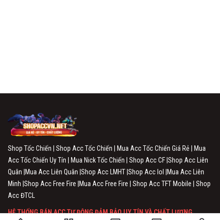
Shop Tốc Chiến | Shop Acc Tốc Chiến | Mua Acc Tốc Chiến Giá Rẻ | Mua
Acc Tốc Chiến Uy Tín | Mua Nick Tốc Chiến | Shop Acc CF |Shop Acc Liên
Quân |Mua Acc Liên Quân |Shop Acc LMHT |Shop Acc lol |Mua Acc Liên
Minh |Shop Acc Free Fire |Mua Acc Free Fire | Shop Acc TFT Mobile | Shop
Acc ĐTCL
HỆ THỐNG BÁN ACC TỰ ĐỘNG ĐẢM BẢO UY TÍN VÀ CHẤT LƯỢNG.