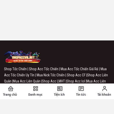
Shop Tốc Chiến | Shop Acc Tốc Chiến | Mua Acc Tốc Chiến Giá Rẻ | Mua
Acc Tốc Chiến Uy Tín | Mua Nick Tốc Chiến | Shop Acc CF |Shop Acc Liên
Quân |Mua Acc Liên Quân |Shop Acc LMHT |Shop Acc lol |Mua Acc Liên
Minh |Shop Acc Free Fire |Mua Acc Free Fire | Shop Acc TFT Mobile | Shop
Acc ĐTCL
Trang chủ
Danh mục
Tiện ích
Tin tức
Tài khoản
HỆ THỐNG BÁN ACC TỰ ĐỘNG ĐẢM BẢO UY TÍN VÀ CHẤT LƯỢNG.
Chúng tôi luôn lấy uy tín đặt trên hàng đầu đối với khách hàng, hy vọng