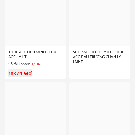
THUÊ ACC LIÊN MINH - THUÊ
SHOP ACC ĐTCL LMHT - SHOP
ACC LMHT
ACC ĐẤU TRƯỜNG CHÂN LÝ
LMHT
Số tài khoản:
3,136
10k / 1 GIỜ