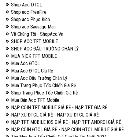
Shop Acc DTCL
Shop acc FreeFire
Shop acc Phục Kích
Shop acc Sausage Man
Về Chúng Tôi - ShopAcc.Vn
SHOP ACC TFT MOBILE
SHOP ACC ĐẤU TRƯỜNG CHÂN LÝ
MUA NICK TFT MOBILE
Mua Acc ĐTCL
Mua Acc ĐTCL Giá Rẻ
Mua Acc Đấu Trường Chân Lý
Mua Trang Phục Tốc Chiến Giá Rẻ
Shop Trang Phục Tốc Chiến Giá Rẻ
Mua Bán Acc TFT Mobile
NẠP COIN TFT MOBILE GIÁ RẺ - NẠP TFT GIÁ RẺ
NẠP XU ĐTCL GIÁ RẺ - NẠP XU ĐTCL GIÁ RẺ
NẠP TFT MOBILE IOS GIÁ RẺ - NẠP TFT ANDROI GIÁ RẺ
NẠP COIN ĐTCL GIÁ RẺ - NẠP COIN ĐTCL MOBILE GIÁ RẺ
Thu Mua Acc Tốc Chiến Giá Cao Uy Tín Nhất 2024