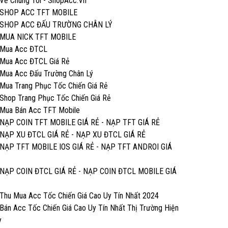
Về Chúng Tôi - ShopAcc.Vn
SHOP ACC TFT MOBILE
SHOP ACC ĐẤU TRƯỜNG CHÂN LÝ
MUA NICK TFT MOBILE
Mua Acc ĐTCL
Mua Acc ĐTCL Giá Rẻ
Mua Acc Đấu Trường Chân Lý
Mua Trang Phục Tốc Chiến Giá Rẻ
Shop Trang Phục Tốc Chiến Giá Rẻ
Mua Bán Acc TFT Mobile
NẠP COIN TFT MOBILE GIÁ RẺ - NẠP TFT GIÁ RẺ
NẠP XU ĐTCL GIÁ RẺ - NẠP XU ĐTCL GIÁ RẺ
NẠP TFT MOBILE IOS GIÁ RẺ - NẠP TFT ANDROI GIÁ
NẠP COIN ĐTCL GIÁ RẺ - NẠP COIN ĐTCL MOBILE GIÁ
Thu Mua Acc Tốc Chiến Giá Cao Uy Tín Nhất 2024
Bán Acc Tốc Chiến Giá Cao Uy Tín Nhất Thị Trường Hiện
y