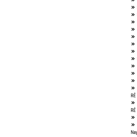
RẺ
RẺ
Na