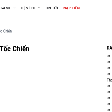
 GAME
TIỆN ÍCH
TIN TỨC
NẠP TIỀN
ốc Chiến
 Tốc Chiến
D
Tho