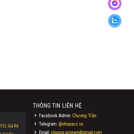
THÔNG TIN LIÊN HỆ
Facebook Admin:
Chương Trần
Telegram:
@shopacc.vn
TCL Giá Rẻ
Email:
chuong.upteam@gmail.com