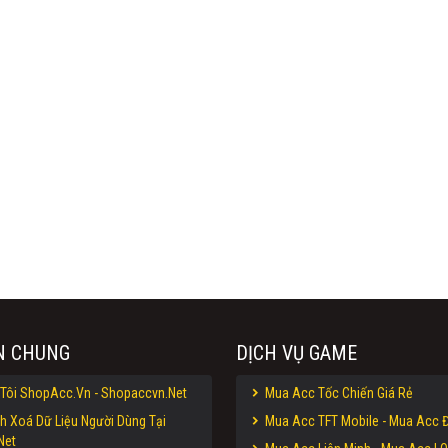
N CHUNG
DỊCH VỤ GAME
Tôi ShopAcc.Vn - Shopaccvn.Net
Mua Acc Tốc Chiến Giá Rẻ
h Xoá Dữ Liệu Người Dùng Tại
Mua Acc TFT Mobile - Mua Acc Đ
Net