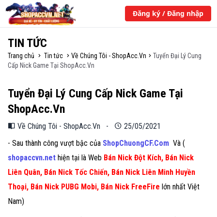
Đăng ký / Đăng nhập
TIN TỨC
Trang chủ
Tin tức
Về Chúng Tôi - ShopAcc.Vn
Tuyển Đại Lý Cung
Cấp Nick Game Tại ShopAcc.Vn
Tuyển Đại Lý Cung Cấp Nick Game Tại
ShopAcc.Vn
Về Chúng Tôi - ShopAcc.Vn
-
25/05/2021
- Sau thành công vượt bậc của
ShopChuongCF.Com
Và (
shopaccvn.net
hiện tại là Web
Bán Nick Đột Kích, Bán Nick
Liên Quân,
Bán Nick Tốc Chiến
, Bán Nick Liên Minh Huyền
Thoại, Bán Nick PUBG Mobi, Bán Nick FreeFire
lớn nhất Việt
Nam)