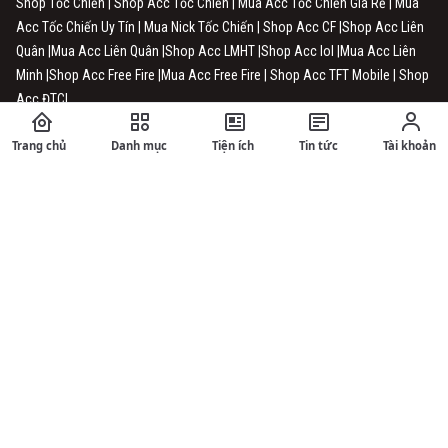
Shop Tốc Chiến | Shop Acc Tốc Chiến | Mua Acc Tốc Chiến Giá Rẻ | Mua
Acc Tốc Chiến Uy Tín | Mua Nick Tốc Chiến | Shop Acc CF |Shop Acc Liên
Quân |Mua Acc Liên Quân |Shop Acc LMHT |Shop Acc lol |Mua Acc Liên
Minh |Shop Acc Free Fire |Mua Acc Free Fire | Shop Acc TFT Mobile | Shop
Acc ĐTCL
HỆ THỐNG BÁN ACC TỰ ĐỘNG ĐẢM BẢO UY TÍN VÀ CHẤT LƯỢNG.
Trang chủ
Danh mục
Tiện ích
Tin tức
Tài khoản
Chúng tôi luôn lấy uy tín đặt trên hàng đầu đối với khách hàng, hy vọng
chúng tôi sẽ được phục vụ các bạn. Cám ơn!
Privacy Policy
Terms of Service
THÔNG TIN CHUNG
Về Chúng Tôi ShopAcc.Vn - Shopaccvn.Net
Chính Sách Xoá Dữ Liệu Người Dùng Tại ShopAccVn.Net
Chính Sách Bảo Mật Tại ShopAcc.Vn - Shopaccvn.net
Điều Khoản Sử Dụng Website ShopAcc.Vn - ShopAccvn.Net
Chính Sách Bán Hàng/Đổi Trả Tại ShopAcc.Vn - ShopAccvn.net