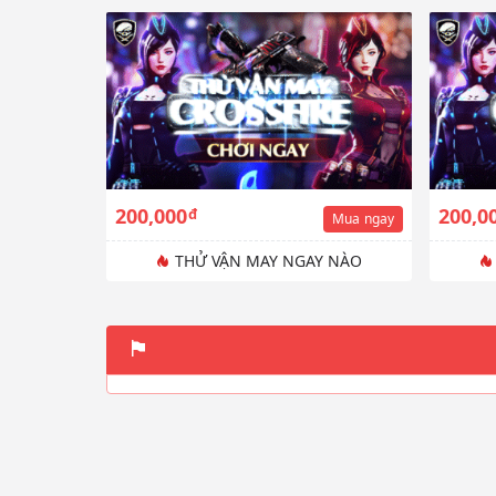
200,000
200,0
đ
Mua
ngay
THỬ VẬN MAY NGAY NÀO