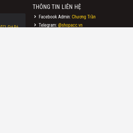
THÔNG TIN LIÊN HỆ
Facebook Admin:
Chương Trần
Telegram:
@shopacc.vn
TCL Giá Rẻ
Email:
chuong.upteam@gmail.com
L Giá Rẻ
SĐT/Zalo Hỗ Trợ 24/24:
034.637.2233
 Giá Rẻ
Địa Chỉ Giao Dịch Trực Tiếp Tại Hà Nội:
Giá Rẻ
203 Nguyễn Huy Tưởng - Thanh Xuân - Hà
 Fire Giá Rẻ
Nội
 TFT Giá Rẻ
HỖ TRỢ KHÁCH HÀNG