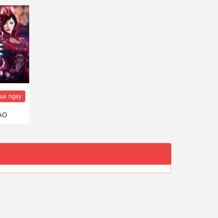
ua
ngay
ÀO