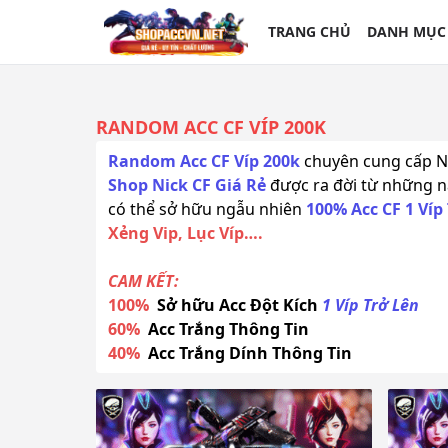
TRANG CHỦ
DANH MỤC
RANDOM ACC CF VÍP 200K
Random Acc CF Víp 200k
chuyên cung cấp Ni
Shop Nick CF Giá Rẻ
được ra đời từ những n
có thể sở hữu ngẫu nhiên
100% Acc CF 1 Víp
Xẻng Vip, Lục Víp….
CAM KẾT:
100%
Sở hữu Acc Đột Kích
1 Víp Trở Lên
60%
Acc Trắng Thông Tin
40%
Acc Trắng Dính Thông Tin