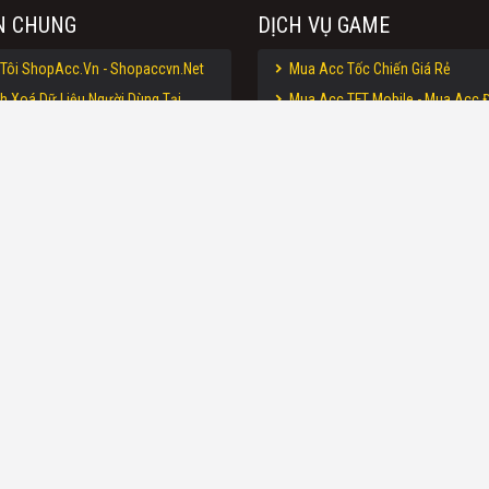
N CHUNG
DỊCH VỤ GAME
Tôi ShopAcc.Vn - Shopaccvn.Net
Mua Acc Tốc Chiến Giá Rẻ
h Xoá Dữ Liệu Người Dùng Tại
Mua Acc TFT Mobile - Mua Acc Đ
Net
Mua Acc Liên Minh - Mua Acc LO
h Bảo Mật Tại ShopAcc.Vn -
Mua Acc Liên Quân - Mua Nick LQ
et
Mua Acc CF - Mua Acc Đột Kích 
n Sử Dụng Website ShopAcc.Vn -
Mua Acc Free Fire - Mua Nick Free
Net
Shop Acc TFT Mobile - Shop Acc
h Bán Hàng/Đổi Trả Tại ShopAcc.Vn
.net
Shop Acc Tốc Chiến Uy Tín
 Nạp Tiền Vào Website
Mua Acc Tốc Chiến Uy Tín
- ShopAccvn.Net
Độ Uy Tín Của ShopAcc.Vn -
Net
 HỖ TRỢ:
ng Hóa 24/7 Thông Minh, Hiện Đại Hỗ