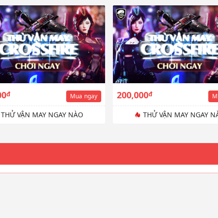
00
200,000
đ
đ
Mua
ngay
M
THỬ VẬN MAY NGAY NÀO
THỬ VẬN MAY NGAY N