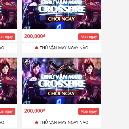
200,000
đ
ua
ngay
Mua
ngay
ÀO
THỬ VẬN MAY NGAY NÀO
200,000
đ
ua
ngay
Mua
ngay
ÀO
THỬ VẬN MAY NGAY NÀO