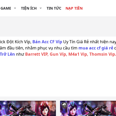
 GAME
TIỆN ÍCH
TIN TỨC
NẠP TIỀN
ck Đột Kích Víp,
Bán Acc CF Víp
Uy Tín Giá Rẻ nhất hiện nay
ăm đầu tiên, nhằm phục vụ nhu cầu tìm
mua acc cf giá rẻ
c
 Trở Lên
như
Barrett VIP, Gun Víp, M4a1 Vip, Thomsin Vip. 