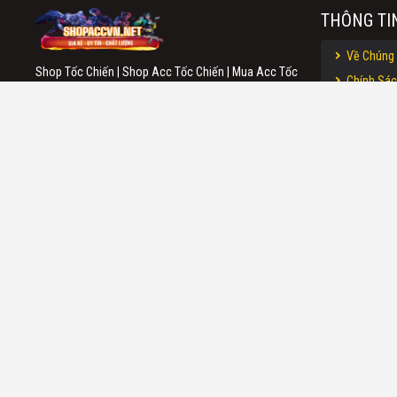
THÔNG TI
Về Chúng 
Shop Tốc Chiến | Shop Acc Tốc Chiến | Mua Acc Tốc
Chính Sác
Chiến Giá Rẻ | Mua Acc Tốc Chiến Uy Tín | Mua Nick
ShopAccVn.
Tốc Chiến | Shop Acc CF |Shop Acc Liên Quân |Mua
Chính Sác
Acc Liên Quân |Shop Acc LMHT |Shop Acc lol |Mua
Shopaccvn.n
Acc Liên Minh |Shop Acc Free Fire |Mua Acc Free Fire
Điều Khoả
| Shop Acc TFT Mobile | Shop Acc ĐTCL
ShopAccvn.
HỆ THỐNG BÁN ACC TỰ ĐỘNG ĐẢM BẢO UY TÍN VÀ
Chính Sác
CHẤT LƯỢNG.
- ShopAccvn
Chúng tôi luôn lấy uy tín đặt trên hàng đầu đối với
Hướng Dẫn
ShopAcc.vn 
khách hàng, hy vọng chúng tôi sẽ được phục vụ các
bạn. Cám ơn!
Kiểm Tra 
ShopAccvn.
Privacy Policy
Terms of Service
THỜI GIAN
Hệ Thống Tự Độ