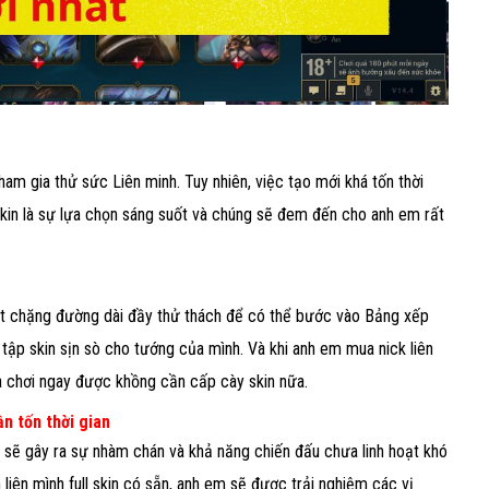
m gia thử sức Liên minh. Tuy nhiên, việc tạo mới khá tốn thời
skin là sự lựa chọn sáng suốt và chúng sẽ đem đến cho anh em rất
một chặng đường dài đầy thử thách để có thể bước vào Bảng xếp
tập skin sịn sò cho tướng của mình. Và khi anh em mua nick liên
và chơi ngay được khồng cần cấp cày skin nữa.
n tốn thời gian
 sẽ gây ra sự nhàm chán và khả năng chiến đấu chưa linh hoạt khó
liên mình full skin có sẵn, anh em sẽ được trải nghiệm các vị