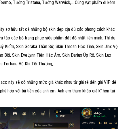
 Teemo, Tướng Tristana, Tướng Warwick,... Cùng vật phẩm đi kèm
c này sở hữu tất cả những bộ skin đẹp xịn đủ các phong cách khác
u tập các bộ trang phục siêu phẩm đắt đỏ nhất liên minh. Thí dụ
uỷ Kiếm, Skin Soraka Thần Sứ, Skin Thresh Hắc Tinh, Skin Jinx Vệ
o Bồi, Skin EveLynn Tiên Hắc Ám, Skin Darius Úp Rổ, Skin Lux
s Fortune Vũ Khí Tối Thượng,...
, acc này sẽ có những mức giá khác nhau từ giá rẻ đến giá VIP để
 phù hợp với túi tiền của anh em. Anh em tham khảo giá kĩ hơn tại