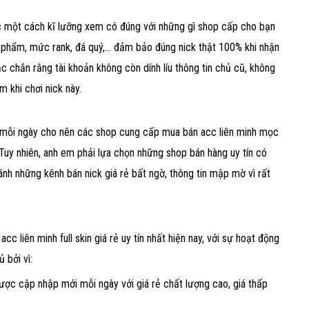
cc một cách kĩ lưỡng xem có đúng với những gì shop cấp cho bạn
t phẩm, mức rank, đá quý,... đảm bảo đúng nick thật 100% khi nhận
c chắn rằng tài khoản không còn dính líu thông tin chủ cũ, không
m khi chơi nick này.
 mỗi ngày cho nên các shop cung cấp mua bán acc liên minh mọc
uy nhiên, anh em phải lựa chọn những shop bán hàng uy tín có
ránh những kênh bán nick giá rẻ bất ngờ, thông tin mập mờ vì rất
liên minh full skin giá rẻ uy tín nhất hiện nay, với sự hoạt động
 bởi vì:
ược cập nhập mới mỗi ngày với giá rẻ chất lượng cao, giá thấp