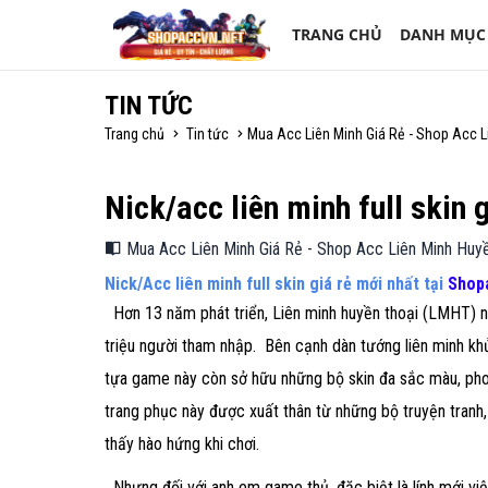
TRANG CHỦ
DANH MỤC
TIN TỨC
Trang chủ
Tin tức
Mua Acc Liên Minh Giá Rẻ - Shop Acc L
Nick/acc liên minh full skin 
Mua Acc Liên Minh Giá Rẻ - Shop Acc Liên Minh Huy
Nick/Acc liên minh full skin giá rẻ mới nhất tại
Shop
Hơn 13 năm phát triển, Liên minh huyền thoại (LMHT) nổ
triệu người tham nhập. Bên cạnh dàn tướng liên minh khủ
tựa game này còn sở hữu những bộ skin đa sắc màu, pho
trang phục này được xuất thân từ những bộ truyện tranh,
thấy hào hứng khi chơi.
Nhưng đối với anh em game thủ, đặc biệt là lính mới việ