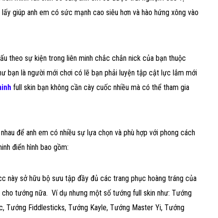
g lấy giúp anh em có sức mạnh cao siêu hơn và hào hứng xông vào
u theo sự kiện trong liên minh chắc chắn nick của bạn thuộc
hư bạn là người mới chơi có lẽ bạn phải luyện tập cật lực lắm mới
minh
full skin bạn không cần cày cuốc nhiều mà có thể tham gia
c nhau để anh em có nhiều sự lựa chọn và phù hợp với phong cách
 minh điển hình bao gồm:
, acc này sở hữu bộ sưu tập đầy đủ các trang phục hoàng tráng của
 cho tướng nữa. Ví dụ nhưng một số tướng full skin như: Tướng
c, Tướng Fiddlesticks, Tướng Kayle, Tướng Master Yi, Tướng