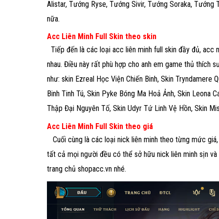
Alistar, Tướng Ryse, Tướng Sivir, Tướng Soraka, Tướng
nữa.
Acc Liên Minh Full Skin theo skin
Tiếp đến là các loại acc liên minh full skin đầy đủ, ac
nhau. Điều này rất phù hợp cho anh em game thủ thích sư
như: skin Ezreal Học Viện Chiến Binh, Skin Tryndamere Q
Binh Tinh Tú, Skin Pyke Bóng Ma Hoả Ảnh, Skin Leona Ca
Thập Đại Nguyên Tố, Skin Udyr Tứ Linh Vệ Hồn, Skin Mis
Acc Liên Minh Full Skin theo giá
Cuối cùng là các loại nick liên minh theo từng mức giá
tất cả mọi người đều có thể sở hữu nick liên minh sịn và
trang chủ shopacc.vn nhé.