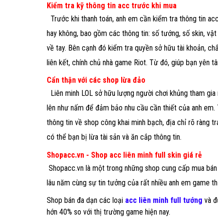
Kiểm tra kỹ thông tin acc trước khi mua
Trước khi thanh toán, anh em cần kiểm tra thông tin a
hay không, bao gồm các thông tin: số tướng, số skin, vậ
về tay. Bên cạnh đó kiểm tra quyền sở hữu tài khoản, chắ
liên kết, chính chủ nhà game Riot. Từ đó, giúp bạn yên tâ
Cẩn thận với các shop lừa đảo
Liên minh LOL sở hữu lượng người chơi khủng tham gia
lên như nấm để đảm bảo nhu cầu cần thiết của anh em. T
thông tin về shop công khai minh bạch, địa chỉ rõ ràng t
có thể bạn bị lừa tài sản và ăn cắp thông tin.
Shopacc.vn - Shop acc liên minh full skin giá rẻ
Shopacc.vn là một trong những shop cung cấp mua bán acc 
lâu năm cùng sự tin tưởng của rất nhiều anh em game thủ
Shop bán đa dạn các loại
acc liên minh full tướng
và đ
hớn 40% so với thị trường game hiện nay.