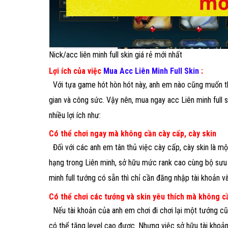
Nick/acc liên minh full skin giá rẻ mới nhất
Lợi ích của việc
Mua Acc Liên Minh Full Skin
:
Với tựa game hót hòn hót này, anh em nào cũng muốn tha
gian và công sức. Vậy nên, mua ngay acc Liên minh full 
nhiều lợi ích như:
Có thể chơi ngay mà không cần cày cấp, cày skin
Đối với các anh em tân thủ việc cày cấp, cày skin là 
hạng trong Liên minh, sở hữu mức rank cao cùng bộ sưu 
minh full tướng có sẵn thì chỉ cần đăng nhập tài khoản 
Có thể chơi các tướng và skin yêu thích mà không cầ
Nếu tài khoản của anh em chơi đi chơi lại một tướng cũ
có thể tăng level cao được. Nhưng việc sở hữu tài khoản 