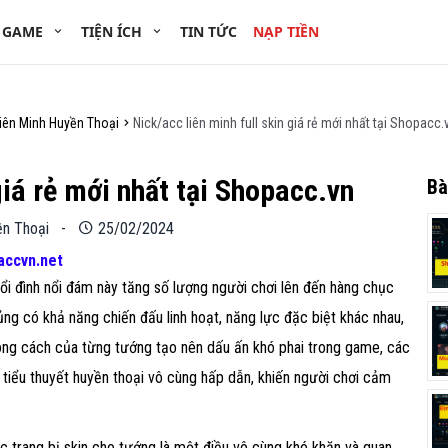
 GAME
TIỆN ÍCH
TIN TỨC
NẠP TIỀN
iên Minh Huyền Thoại
Nick/acc liên minh full skin giá rẻ mới nhất tại Shopacc.
giá rẻ mới nhất tại Shopacc.vn
Bà
ền Thoại
-
25/02/2024
accvn.net
i đình nổi đám này tăng số lượng người chơi lên đến hàng chục
ng có khả năng chiến đấu linh hoạt, năng lực đặc biệt khác nhau,
ng cách của từng tướng tạo nên dấu ấn khó phai trong game, các
 tiểu thuyết huyền thoại vô cùng hấp dẫn, khiến người chơi cảm
c trang bị skin cho tướng là một điều vô cùng khó khăn và quan