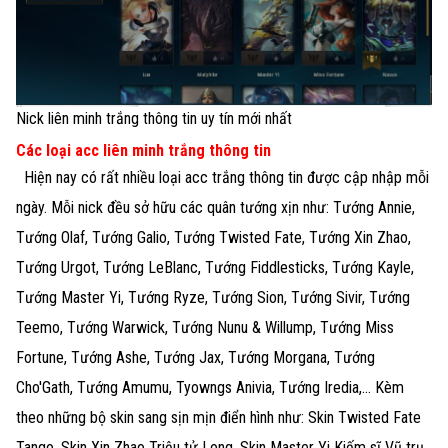
Nick liên minh trắng thông tin uy tín mới nhất
Các loại acc liên minh trắng thông tin
Hiện nay có rất nhiều loại acc trắng thông tin được cập nhập mỗi
ngày. Mỗi nick đều sở hữu các quân tướng xịn như: Tướng Annie,
Tướng Olaf, Tướng Galio, Tướng Twisted Fate, Tướng Xin Zhao,
Tướng Urgot, Tướng LeBlanc, Tướng Fiddlesticks, Tướng Kayle,
Tướng Master Yi, Tướng Ryze, Tướng Sion, Tướng Sivir, Tướng
Teemo, Tướng Warwick, Tướng Nunu & Willump, Tướng Miss
Fortune, Tướng Ashe, Tướng Jax, Tướng Morgana, Tướng
Cho'Gath, Tướng Amumu, Tyowngs Anivia, Tướng Iredia,... Kèm
theo những bộ skin sang sịn mịn điển hình như: Skin Twisted Fate
Tango, Skin Xin Zhao Triệu tử Long, Skin Master Yi Kiếm sĩ Vũ trụ,