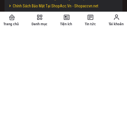
Chính Sách Bảo Mật Tại ShopAcc.Vn - Shopaccvn.net
Điều Khoản Sử Dụng Website ShopAcc.Vn - ShopAccvn.Net
Chính Sách Bán Hàng/Đổi Trả Tại ShopAcc.Vn - ShopAccvn.net
Trang chủ
Danh mục
Tiện ích
Tin tức
Tài khoản
Hướng Dẫn Nạp Tiền Vào Website ShopAcc.vn - ShopAccvn.Net
Kiểm Tra Độ Uy Tín Của ShopAcc.Vn - ShopAccvn.Net
THỜI GIAN HỖ TRỢ:
Hệ Thống Tự Động Hóa 24/7 Thông Minh, Hiện Đại Hỗ Trợ 24/24
DỊCH VỤ GAME
Mua Acc Tốc Chiến Giá Rẻ
Mua Acc TFT Mobile - Mua Acc ĐTCL Giá Rẻ
Mua Acc Liên Minh - Mua Acc LOL Giá Rẻ
Mua Acc Liên Quân - Mua Nick LQ Giá Rẻ
Mua Acc CF - Mua Acc Đột Kích Giá Rẻ
Mua Acc Free Fire - Mua Nick Free Fire Giá Rẻ