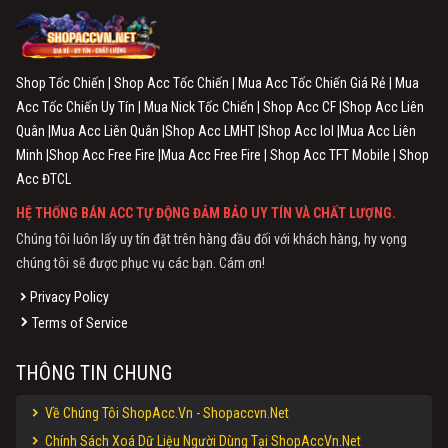
Shop Tốc Chiến | Shop Acc Tốc Chiến | Mua Acc Tốc Chiến Giá Rẻ | Mua
Acc Tốc Chiến Uy Tín | Mua Nick Tốc Chiến | Shop Acc CF |Shop Acc Liên
Quân |Mua Acc Liên Quân |Shop Acc LMHT |Shop Acc lol |Mua Acc Liên
Minh |Shop Acc Free Fire |Mua Acc Free Fire | Shop Acc TFT Mobile | Shop
Acc ĐTCL
HỆ THỐNG BÁN ACC TỰ ĐỘNG ĐẢM BẢO UY TÍN VÀ CHẤT LƯỢNG.
Chúng tôi luôn lấy uy tín đặt trên hàng đầu đối với khách hàng, hy vọng
chúng tôi sẽ được phục vụ các bạn. Cám ơn!
Privacy Policy
Terms of Service
THÔNG TIN CHUNG
Về Chúng Tôi ShopAcc.Vn - Shopaccvn.Net
Chính Sách Xoá Dữ Liệu Người Dùng Tại ShopAccVn.Net