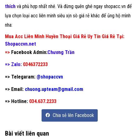
thích
và phù hợp nhất nhé. Và đừng quên ghé ngay shopacc.vn để
lựa chọn loại acc liên minh siêu xịn sò giá rẻ khác để ủng hộ mình
nha:
Mua Acc Liên Minh Huyền Thoại Giá Rẻ Uy Tín Giá Rẻ Tại:
Shopaccvn.net
=>
Facebook Admin:
Chương Trần
=> Zalo:
0346372233
=> Telegaram:
@shopaccvn
=> Email:
chuong.upteam@gmail.com
=> Hotline:
034.637.2233
Chia sẻ lên Facebook
Bài viết liên quan