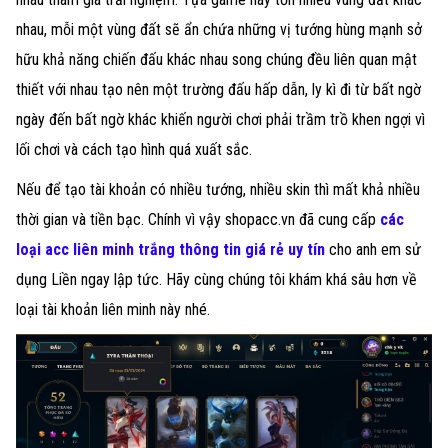
nhau, mỗi một vùng đất sẽ ẩn chứa những vị tướng hùng mạnh sở
hữu khả năng chiến đấu khác nhau song chúng đều liên quan mật
thiết với nhau tạo nên một trường đấu hấp dẫn, ly kì đi từ bất ngờ
ngày đến bất ngờ khác khiến người chơi phải trầm trồ khen ngợi vì
lối chơi và cách tạo hình quá xuất sắc.
Nếu để tạo tài khoản có nhiều tướng, nhiều skin thì mất khả nhiều
thời gian và tiền bạc. Chính vì vậy shopacc.vn đã cung cấp
các
loại acc liên minh trắng thông tin giá rẻ uy tín
cho anh em sử
dụng Liền ngay lập tức. Hãy cùng chúng tôi khám khá sâu hơn về
loại tài khoản liên minh này nhé.