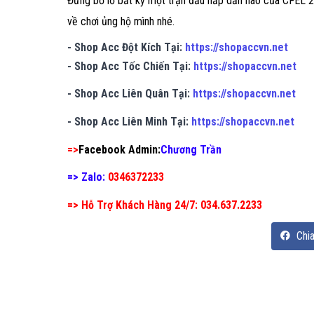
Đừng bỏ lỡ bất kỳ một trận đấu hấp dẫn nào của CFEL 
về chơi ủng hộ mình nhé.
- Shop Acc Đột Kích Tại:
https://shopaccvn.net
- Shop Acc Tốc Chiến Tại:
https://shopaccvn.net
- Shop Acc Liên Quân Tại:
https://shopaccvn.net
- Shop Acc Liên Minh Tại:
https://shopaccvn.net
=>
Facebook Admin:
Chương Trần
=> Zalo:
0346372233
=> Hỗ Trợ Khách Hàng 24/7: 034.637.2233
Chia