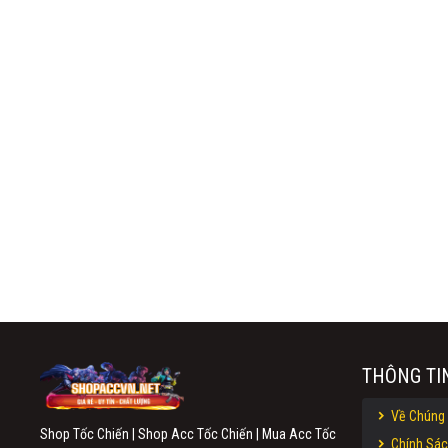
THÔNG TI
Về Chúng 
Shop Tốc Chiến | Shop Acc Tốc Chiến | Mua Acc Tốc
Chính Sác