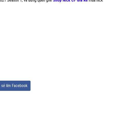
2021 Season 1, và đừng quên ghé
Shop Nick CF Giá Rẻ
mua nick
 sẻ lên Facebook