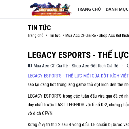
TRANG CHỦ
DANH MỤC
TIN TỨC
Trang chủ
Tin tức
Mua Acc CF Giá Rẻ - Shop Acc Đột Kích
LEGACY ESPORTS - THẾ LỰC
Mua Acc CF Giá Rẻ - Shop Acc Đột Kích Giá Rẻ
-
LEGACY ESPORTS - THẾ LỰC MỚI CỦA ĐỘT KÍCH VIỆ
sao lại đang hót trong làng game thủ đột kích đến thế nh
LEGACY ESPORTS trong các tuần đấu vừa qua đã có nhữn
duy nhất trước LAST LEGENDS với tỉ số 0-2, nhưng phải 
vô địch CFVN.
Đứng ở vị trí thứ 2 sau 4 vòng đấu, LE chuẩn bị bước 