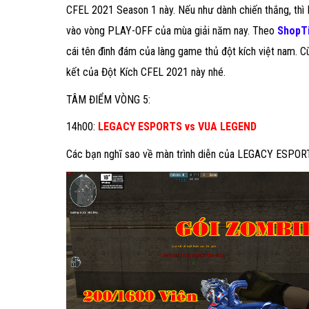
CFEL 2021 Season 1 này. Nếu như dành chiến thắng, thì LE
vào vòng PLAY-OFF của mùa giải năm nay. Theo
ShopT
cái tên đình đám của làng game thủ đột kích việt nam. C
kết của Đột Kích CFEL 2021 này nhé.
TÂM ĐIỂM VÒNG 5:
14h00:
LEGACY ESPORTS vs VUA LEGEND
Các bạn nghĩ sao về màn trình diễn của LEGACY ESPORT