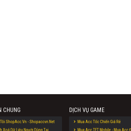
N CHUNG
DỊCH VỤ GAME
Tôi ShopAcc.Vn - Shopaccvn.Net
Mua Acc Tốc Chiến Giá Rẻ
h Xoá Dữ Liệu Người Dùng Tại
Mua Acc TFT Mobile - Mua Acc Đ