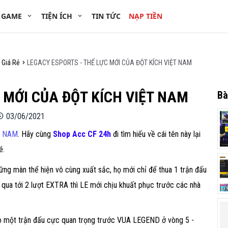
 GAME
TIỆN ÍCH
TIN TỨC
NẠP TIỀN
 Giá Rẻ
LEGACY ESPORTS - THẾ LỰC MỚI CỦA ĐỘT KÍCH VIỆT NAM
 MỚI CỦA ĐỘT KÍCH VIỆT NAM
Bà
03/06/2021
T NAM
. Hãy cùng
Shop Acc CF 24h
đi tìm hiểu về cái tên này lại
é.
g màn thể hiện vô cùng xuất sắc, họ mới chỉ để thua 1 trận đấu
qua tới 2 lượt EXTRA thì LE mới chịu khuất phục trước các nhà
vào một trận đấu cực quan trọng trước VUA LEGEND ở vòng 5 -