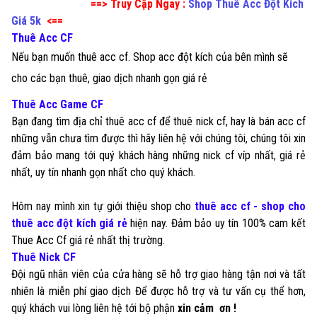
==> Truy Cập Ngay :
Shop Thuê Acc Đột Kích
Giá 5k
<==
Thuê Acc CF
Nếu bạn muốn thuê acc cf. Shop acc đột kích của bên mình sẽ
cho các bạn thuê, giao dịch nhanh gọn giá rẻ
Thuê Acc Game CF
Bạn đang tìm địa chỉ thuê acc cf để thuê nick cf, hay là bán acc cf
những vẫn chưa tìm được thì hãy liên hệ với chúng tôi, chúng tôi xin
đảm bảo mang tới quý khách hàng những nick cf víp nhất, giá rẻ
nhất, uy tín nhanh gọn nhất cho quý khách.
Hôm nay mình xin tự giới thiệu shop cho
thuê acc cf - shop cho
thuê acc đột kích giá rẻ
hiện nay. Đảm bảo uy tín 100% cam kết
Thue Acc Cf giá rẻ nhất thị trường.
Thuê Nick CF
Đội ngũ nhân viên của cửa hàng sẽ hỗ trợ giao hàng tận nơi và tất
nhiên là miễn phí giao dịch Để được hỗ trợ và tư vấn cụ thể hơn,
quý khách vui lòng liên hệ tới bộ phận
xin cảm ơn !