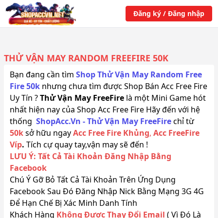
Đăng ký / Đăng nhập
THỬ VẬN MAY RANDOM FREEFIRE 50K
Bạn đang cần tìm
Shop Thử Vận May Random Free
Fire 50k
nhưng chưa tìm được Shop Bán Acc Free Fire
Uy Tín ?
Thử Vận May FreeFire
là một Mini Game hót
nhất hiện nay của Shop Acc Free Fire Hãy đến với hệ
thống
ShopAcc.Vn - Thử Vận May FreeFire
chỉ từ
50k
sở hữu ngay
Acc Free Fire Khủng
,
Acc FreeFire
Víp
.
Tích cự quay tay,vận may sẽ đến !
LƯU Ý: Tất Cả Tài Khoản Đăng Nhập Bằng
Facebook
Chú Ý Gỡ Bỏ Tất Cả Tài Khoản Trên Ứng Dụng
Facebook Sau Đó Đăng Nhập Nick Bằng Mạng 3G 4G
Để Hạn Chế Bị Xác Minh Danh Tính
Khách Hàng
Không Được Thay Đổi Email
( Vì Đó Là