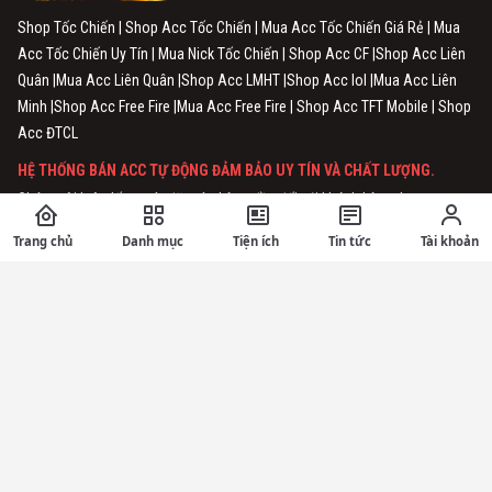
Shop Tốc Chiến | Shop Acc Tốc Chiến | Mua Acc Tốc Chiến Giá Rẻ | Mua
Acc Tốc Chiến Uy Tín | Mua Nick Tốc Chiến | Shop Acc CF |Shop Acc Liên
Quân |Mua Acc Liên Quân |Shop Acc LMHT |Shop Acc lol |Mua Acc Liên
Minh |Shop Acc Free Fire |Mua Acc Free Fire | Shop Acc TFT Mobile | Shop
Acc ĐTCL
HỆ THỐNG BÁN ACC TỰ ĐỘNG ĐẢM BẢO UY TÍN VÀ CHẤT LƯỢNG.
Chúng tôi luôn lấy uy tín đặt trên hàng đầu đối với khách hàng, hy vọng
chúng tôi sẽ được phục vụ các bạn. Cám ơn!
Trang chủ
Danh mục
Tiện ích
Tin tức
Tài khoản
Privacy Policy
Terms of Service
THÔNG TIN CHUNG
Về Chúng Tôi ShopAcc.Vn - Shopaccvn.Net
Chính Sách Xoá Dữ Liệu Người Dùng Tại ShopAccVn.Net
Chính Sách Bảo Mật Tại ShopAcc.Vn - Shopaccvn.net
Điều Khoản Sử Dụng Website ShopAcc.Vn - ShopAccvn.Net