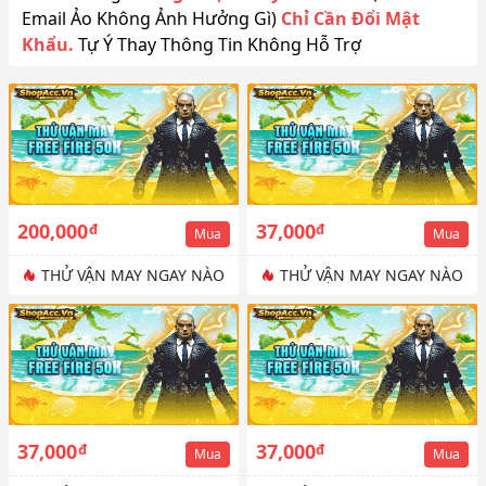
Email Ảo Không Ảnh Hưởng Gì)
Chỉ Cần Đổi Mật
Khẩu.
Tự Ý Thay Thông Tin Không Hỗ Trợ
200,000
37,000
đ
đ
Mua
Mua
THỬ VẬN MAY NGAY NÀO
THỬ VẬN MAY NGAY NÀO
37,000
37,000
đ
đ
Mua
Mua