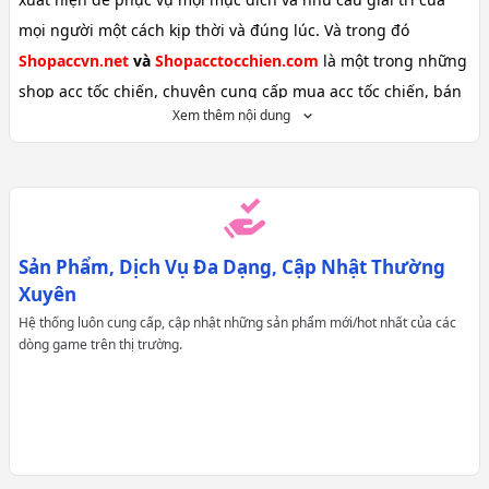
mọi người một cách kịp thời và đúng lúc. Và trong đó
Shopaccvn.net
và
Shopacctocchien.com
là một trong những
shop acc tốc chiến, chuyên cung cấp mua acc tốc chiến, bán
Xem thêm nội dung
acc game tốc chiến uy tín hàng đầu, với số lượng nick tốc
chiến giá rẻ rất nhiều, cùng với rất nhiều sự lựa chọn. Shop
tốc chiến giá rẻ đã đáp ứng hầu hết tất cả nhu cầu của anh
em. Hãy cùng chúng tôi khám phá chi tiết về shopaccvn.net
ngay dưới đây.
Sản Phẩm, Dịch Vụ Đa Dạng, Cập Nhật Thường
1.
Giới Thiệu Chung Về
ShopAcc.Vn
- Shopaccvn.Net
Xuyên
ShopAccVn.Net
- Là tiền thân của
ShopAccVn
không đơn
Hệ thống luôn cung cấp, cập nhật những sản phẩm mới/hot nhất của các
thuần là nơi cung cấp các sản phẩm, dịch vụ về game, chúng
dòng game trên thị trường.
tôi khao khát kiến tạo một sân chơi giải trí lành mạnh để
đồng hành cùng anh em game thủ trong suốt quá trình trải
nghiệm và thư giãn của mình.
ShopAccVn.Net
nằm tại toạ lạc số
203 Nguyễn Huy Tưởng -
Thanh Xuân - Hà Nội,
do mình là
Trần Văn Chương
làm chủ,