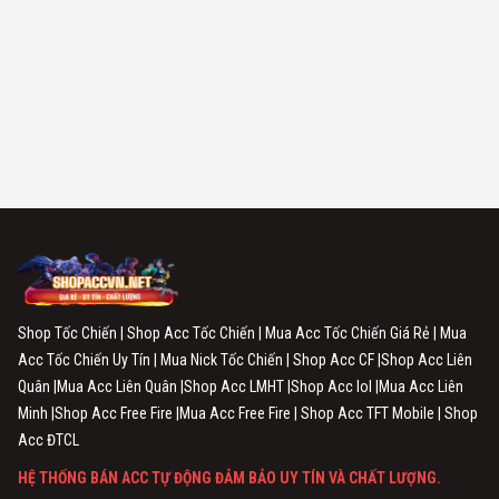
+ Shop Acc LOL
2.2 Tổng Hợp Dịch Vụ Mua Acc Game Online Giá Rẻ
+ Mua Acc Tốc Chiến Giá Rẻ
+ Mua Nick Tốc Chiến Giá Rẻ
+ Mua Acc LMHT Tốc Chiến Giá Rẻ
+ Mua Acc Liên Minh Huyền Thoại Giá Rẻ
+ Mua Acc Liên Quân Giá Rẻ
+ Mua Acc Free Fire Giá Rẻ
+ Mua Acc TFT Mobile Giá Rẻ
+ Mua Acc CF Giá Rẻ
Shop Tốc Chiến | Shop Acc Tốc Chiến | Mua Acc Tốc Chiến Giá Rẻ | Mua
+ Mua Acc Đấu Trường Chân Lý Giá Rẻ
Acc Tốc Chiến Uy Tín | Mua Nick Tốc Chiến | Shop Acc CF |Shop Acc Liên
2.3 Tổng Hợp Các Loại Acc Game Online Hót Nhất Thị
Quân |Mua Acc Liên Quân |Shop Acc LMHT |Shop Acc lol |Mua Acc Liên
Trường
Minh |Shop Acc Free Fire |Mua Acc Free Fire | Shop Acc TFT Mobile | Shop
ShopAccVn.Net
đi đầu về thị trường Mua/Bán acc game
Acc ĐTCL
online, là điểm dừng chân lý tưởng của anh em game thủ
HỆ THỐNG BÁN ACC TỰ ĐỘNG ĐẢM BẢO UY TÍN VÀ CHẤT LƯỢNG.
trên toàn quốc.