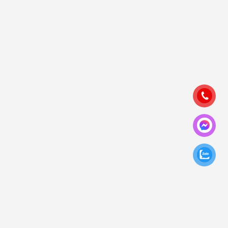
2. Các Sản Phẩm, Dịch Vụ Của Chúng Tôi
Sau đây là các sản phẩm và dịch vụ của
ShopAccvn.net
anh
em cùng tìm hiểu nhé.
2.1 Tổng Hợp Danh Mục Acc Game Online Giá Rẻ Của
Shopaccvn.Net
+ Shop Acc Tốc Chiến Giá Rẻ
+ Shop Tốc Chiến Giá Rẻ
+ Shop Nick Tốc Chiến Giá Rẻ
+ Shop LMHT Tốc Chiến
+ Shop VNG Tốc Chiến
+ Shop Skin Tốc Chiến
+ Shop Acc Liên Quân
+ Shop Acc TFT Mobile
+ Shop Acc Đột Kích
+ Shop ACc Free Fire
+ Shop Acc Liên Minh Huyền Thoại