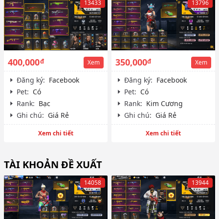
13433
13796
400,000
350,000
đ
đ
Xem
Xem
Đăng ký:
Facebook
Đăng ký:
Facebook
Pet:
Có
Pet:
Có
Rank:
Bạc
Rank:
Kim Cương
Ghi chú:
Giá Rẻ
Ghi chú:
Giá Rẻ
Xem chi tiết
Xem chi tiết
TÀI KHOẢN ĐỀ XUẤT
14058
13944