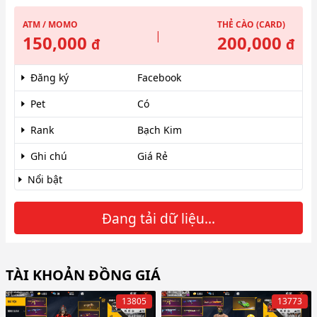
ATM / MOMO
THẺ CÀO (CARD)
|
150,000
200,000
đ
đ
Đăng ký
Facebook
Pet
Có
Rank
Bạch Kim
Ghi chú
Giá Rẻ
Nổi bật
Đang tải dữ liệu...
TÀI KHOẢN ĐỒNG GIÁ
13805
13773