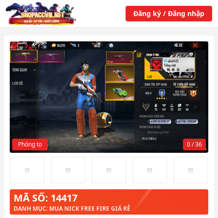
Đăng ký / Đăng nhập
Phóng to
0 / 36
MÃ SỐ: 14417
DANH MỤC: MUA NICK FREE FIRE GIÁ RẺ