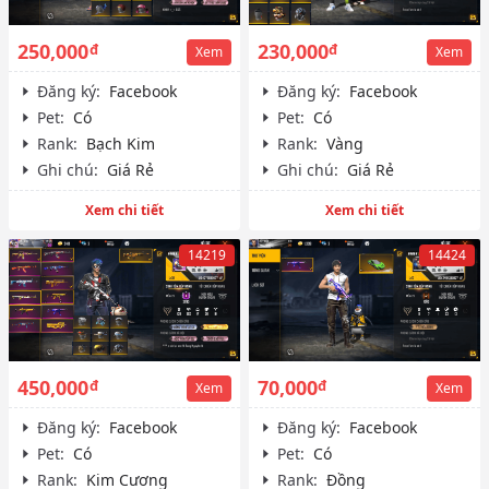
250,000
230,000
đ
đ
Xem
Xem
Đăng ký:
Facebook
Đăng ký:
Facebook
Pet:
Có
Pet:
Có
Rank:
Bạch Kim
Rank:
Vàng
Ghi chú:
Giá Rẻ
Ghi chú:
Giá Rẻ
Xem chi tiết
Xem chi tiết
14219
14424
450,000
70,000
đ
đ
Xem
Xem
Đăng ký:
Facebook
Đăng ký:
Facebook
Pet:
Có
Pet:
Có
Rank:
Kim Cương
Rank:
Đồng