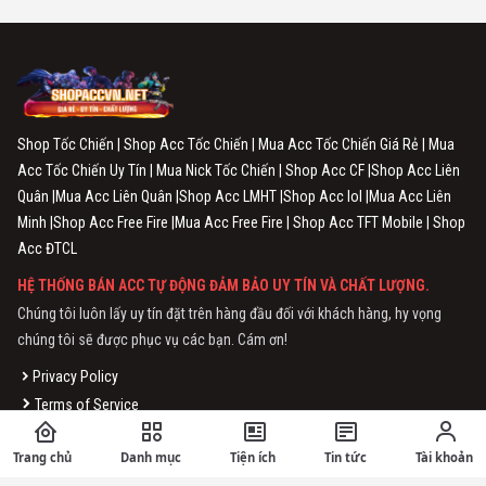
Shop Tốc Chiến | Shop Acc Tốc Chiến | Mua Acc Tốc Chiến Giá Rẻ | Mua
Acc Tốc Chiến Uy Tín | Mua Nick Tốc Chiến | Shop Acc CF |Shop Acc Liên
Quân |Mua Acc Liên Quân |Shop Acc LMHT |Shop Acc lol |Mua Acc Liên
Minh |Shop Acc Free Fire |Mua Acc Free Fire | Shop Acc TFT Mobile | Shop
Acc ĐTCL
HỆ THỐNG BÁN ACC TỰ ĐỘNG ĐẢM BẢO UY TÍN VÀ CHẤT LƯỢNG.
Chúng tôi luôn lấy uy tín đặt trên hàng đầu đối với khách hàng, hy vọng
chúng tôi sẽ được phục vụ các bạn. Cám ơn!
Privacy Policy
Terms of Service
THÔNG TIN CHUNG
Trang chủ
Danh mục
Tiện ích
Tin tức
Tài khoản