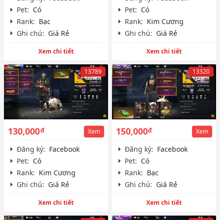
Pet:
Có
Pet:
Có
Rank:
Bạc
Rank:
Kim Cương
Ghi chú:
Giá Rẻ
Ghi chú:
Giá Rẻ
Xem chi tiết
Xem chi tiết
13789
13320
130,000
150,000
đ
đ
Xem
Xem
Đăng ký:
Facebook
Đăng ký:
Facebook
Pet:
Có
Pet:
Có
Rank:
Kim Cương
Rank:
Bạc
Ghi chú:
Giá Rẻ
Ghi chú:
Giá Rẻ
Xem chi tiết
Xem chi tiết