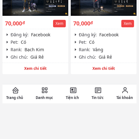
70,000
70,000
đ
đ
Xem
Xem
Đăng ký:
Facebook
Đăng ký:
Facebook
Pet:
Có
Pet:
Có
Rank:
Bạch Kim
Rank:
Vàng
Ghi chú:
Giá Rẻ
Ghi chú:
Giá Rẻ
Xem chi tiết
Xem chi tiết
Trang chủ
Danh mục
Tiện ích
Tin tức
Tài khoản