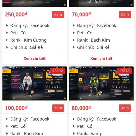
250,000
70,000
đ
đ
Xem
Xem
Đăng ký:
Facebook
Đăng ký:
Facebook
Pet:
Có
Pet:
Có
Rank:
Kim Cương
Rank:
Bạch Kim
Ghi chú:
Giá Rẻ
Ghi chú:
Giá Rẻ
Xem chi tiết
Xem chi tiết
13802
13878
100,000
80,000
đ
đ
Xem
Xem
Đăng ký:
Facebook
Đăng ký:
Facebook
Pet:
Có
Pet:
Có
Rank:
Bạch Kim
Rank:
Vàng