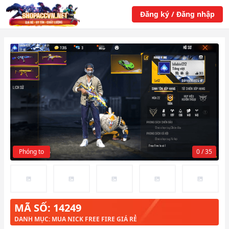
Đăng ký / Đăng nhập
Phóng to
0 / 35
MÃ SỐ: 14249
DANH MỤC: MUA NICK FREE FIRE GIÁ RẺ