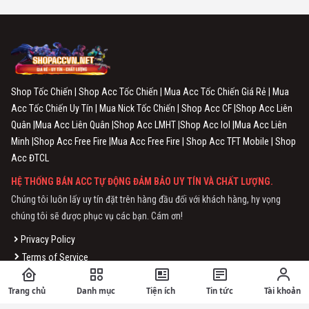
Shop Tốc Chiến | Shop Acc Tốc Chiến | Mua Acc Tốc Chiến Giá Rẻ | Mua
Acc Tốc Chiến Uy Tín | Mua Nick Tốc Chiến | Shop Acc CF |Shop Acc Liên
Quân |Mua Acc Liên Quân |Shop Acc LMHT |Shop Acc lol |Mua Acc Liên
Minh |Shop Acc Free Fire |Mua Acc Free Fire | Shop Acc TFT Mobile | Shop
Acc ĐTCL
HỆ THỐNG BÁN ACC TỰ ĐỘNG ĐẢM BẢO UY TÍN VÀ CHẤT LƯỢNG.
Chúng tôi luôn lấy uy tín đặt trên hàng đầu đối với khách hàng, hy vọng
chúng tôi sẽ được phục vụ các bạn. Cám ơn!
Privacy Policy
Terms of Service
THÔNG TIN CHUNG
Trang chủ
Danh mục
Tiện ích
Tin tức
Tài khoản