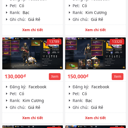
Pet:
Có
Pet:
Có
Rank:
Bạc
Rank:
Kim Cương
Ghi chú:
Giá Rẻ
Ghi chú:
Giá Rẻ
Xem chi tiết
Xem chi tiết
13789
13320
130,000
150,000
đ
đ
Xem
Xem
Đăng ký:
Facebook
Đăng ký:
Facebook
Pet:
Có
Pet:
Có
Rank:
Kim Cương
Rank:
Bạc
Ghi chú:
Giá Rẻ
Ghi chú:
Giá Rẻ
Xem chi tiết
Xem chi tiết