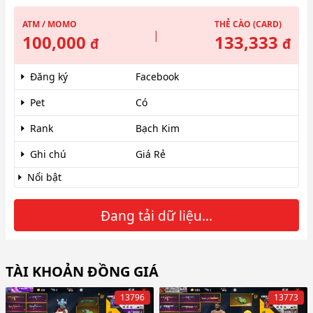
ATM / MOMO
THẺ CÀO (CARD)
|
100,000
133,333
đ
đ
Đăng ký
Facebook
Pet
Có
Rank
Bạch Kim
Ghi chú
Giá Rẻ
Nổi bật
Đang tải dữ liệu...
TÀI KHOẢN ĐỒNG GIÁ
13796
13773