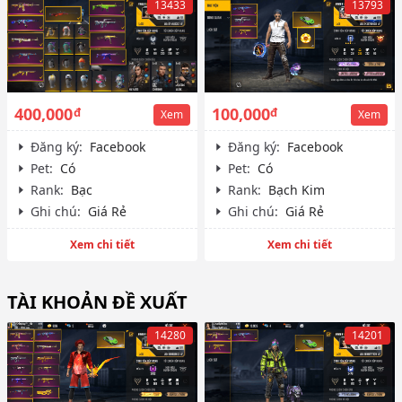
13433
13793
400,000
100,000
đ
đ
Xem
Xem
Đăng ký:
Facebook
Đăng ký:
Facebook
Pet:
Có
Pet:
Có
Rank:
Bạc
Rank:
Bạch Kim
Ghi chú:
Giá Rẻ
Ghi chú:
Giá Rẻ
Xem chi tiết
Xem chi tiết
TÀI KHOẢN ĐỀ XUẤT
14280
14201