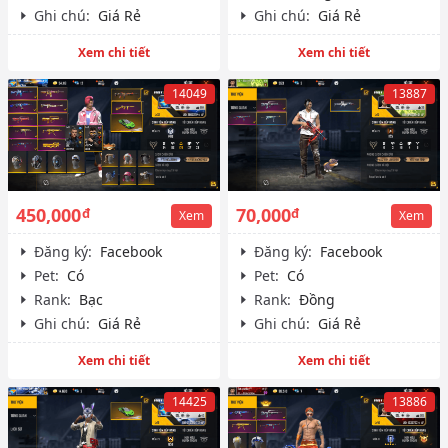
Ghi chú:
Giá Rẻ
Ghi chú:
Giá Rẻ
Xem chi tiết
Xem chi tiết
14049
13887
450,000
70,000
đ
đ
Xem
Xem
Đăng ký:
Facebook
Đăng ký:
Facebook
Pet:
Có
Pet:
Có
Rank:
Bạc
Rank:
Đồng
Ghi chú:
Giá Rẻ
Ghi chú:
Giá Rẻ
Xem chi tiết
Xem chi tiết
14425
13886