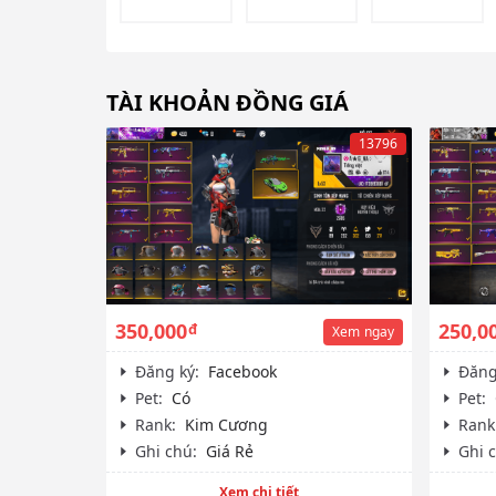
TÀI KHOẢN ĐỒNG GIÁ
13796
350,000
250,0
đ
Xem
ngay
Đăng ký:
Facebook
Đăng
Pet:
Có
Pet:
Rank:
Kim Cương
Rank
Ghi chú:
Giá Rẻ
Ghi 
Xem chi tiết