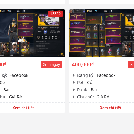
13320
00
400,000
đ
đ
Xem
ngay
X
 ký:
Facebook
Đăng ký:
Facebook
Có
Pet:
Có
:
Bạc
Rank:
Bạc
chú:
Giá Rẻ
Ghi chú:
Giá Rẻ
Xem chi tiết
Xem chi tiết