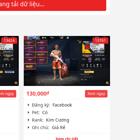
ng tải dữ liệu...
13424
13761
130,000
đ
em
ngay
Xem
ngay
Đăng ký:
Facebook
Pet:
Có
Rank:
Kim Cương
Ghi chú:
Giá Rẻ
Xem chi tiết