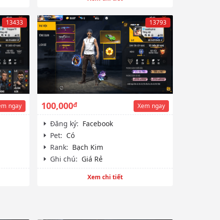
13433
13793
100,000
đ
em
ngay
Xem
ngay
Đăng ký:
Facebook
Pet:
Có
Rank:
Bạch Kim
Ghi chú:
Giá Rẻ
Xem chi tiết