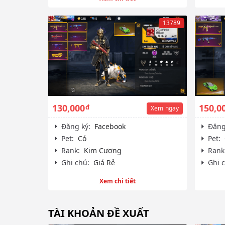
13789
130,000
150,0
đ
Xem
ngay
Đăng ký:
Facebook
Đăng
Pet:
Có
Pet:
Rank:
Kim Cương
Rank
Ghi chú:
Giá Rẻ
Ghi 
Xem chi tiết
TÀI KHOẢN ĐỀ XUẤT