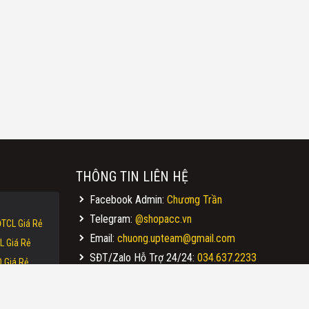
THÔNG TIN LIÊN HỆ
Facebook Admin:
Chương Trần
Telegram:
@shopacc.vn
TCL Giá Rẻ
Email:
chuong.upteam@gmail.com
L Giá Rẻ
SĐT/Zalo Hỗ Trợ 24/24:
034.637.2233
 Giá Rẻ
Địa Chỉ Giao Dịch Trực Tiếp Tại Hà Nội:
Giá Rẻ
203 Nguyễn Huy Tưởng - Thanh Xuân - Hà
 Fire Giá Rẻ