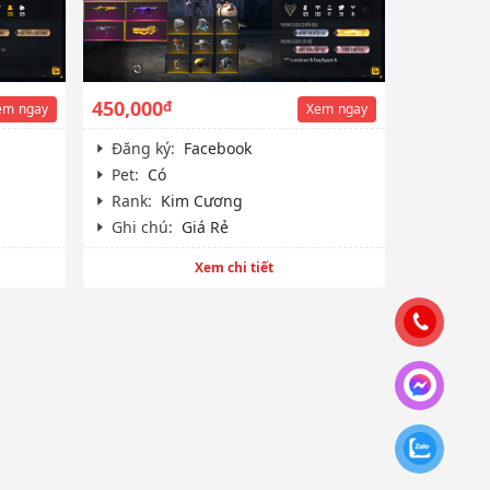
450,000
đ
em
ngay
Xem
ngay
Đăng ký:
Facebook
Pet:
Có
Rank:
Kim Cương
Ghi chú:
Giá Rẻ
Xem chi tiết