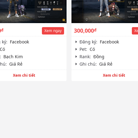
0
300,000
đ
đ
Xem
ngay
X
 ký:
Facebook
Đăng ký:
Facebook
Có
Pet:
Có
:
Bạch Kim
Rank:
Đồng
chú:
Giá Rẻ
Ghi chú:
Giá Rẻ
Xem chi tiết
Xem chi tiết