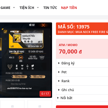
 GAME
TIỆN ÍCH
TIN TỨC
NẠP TIỀN
MÃ SỐ: 13975
DANH MỤC: MUA NICK FREE FIRE G
ATM / MOMO
70,000
đ
Đăng ký
Pet
Rank
Ghi chú
0 / 17
Nổi bật