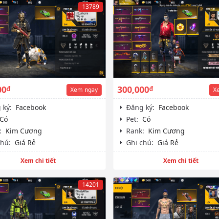
13789
00
300,000
đ
đ
Xem
ngay
X
 ký:
Facebook
Đăng ký:
Facebook
Có
Pet:
Có
:
Kim Cương
Rank:
Kim Cương
chú:
Giá Rẻ
Ghi chú:
Giá Rẻ
Xem chi tiết
Xem chi tiết
14201