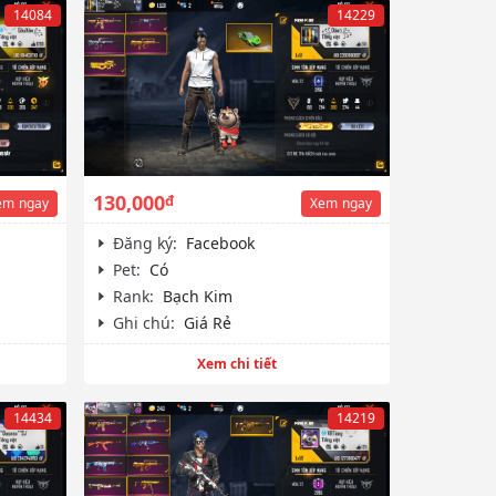
14084
14229
130,000
đ
em
ngay
Xem
ngay
Đăng ký:
Facebook
Pet:
Có
Rank:
Bạch Kim
Ghi chú:
Giá Rẻ
Xem chi tiết
14434
14219