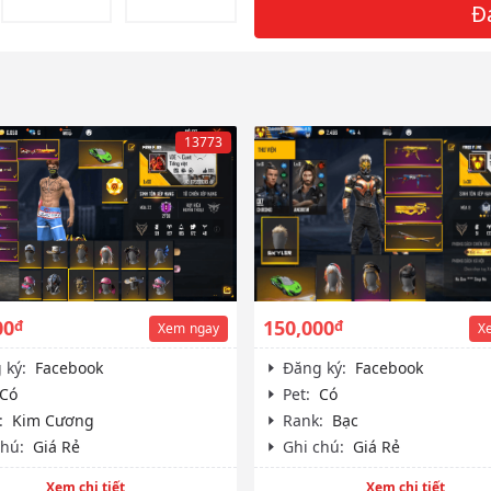
Đa
13773
00
150,000
đ
đ
Xem
ngay
X
 ký:
Facebook
Đăng ký:
Facebook
Có
Pet:
Có
:
Kim Cương
Rank:
Bạc
chú:
Giá Rẻ
Ghi chú:
Giá Rẻ
Xem chi tiết
Xem chi tiết