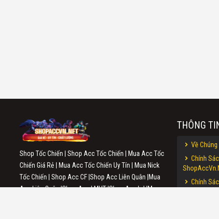
THÔNG TI
Về Chúng 
Shop Tốc Chiến | Shop Acc Tốc Chiến | Mua Acc Tốc
Chính Sác
Chiến Giá Rẻ | Mua Acc Tốc Chiến Uy Tín | Mua Nick
ShopAccVn.
Tốc Chiến | Shop Acc CF |Shop Acc Liên Quân |Mua
Chính Sác
Acc Liên Quân |Shop Acc LMHT |Shop Acc lol |Mua
Shopaccvn.n
Acc Liên Minh |Shop Acc Free Fire |Mua Acc Free Fire
Điều Khoả
| Shop Acc TFT Mobile | Shop Acc ĐTCL
ShopAccvn.