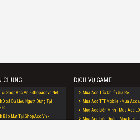
N CHUNG
DỊCH VỤ GAME
Tôi ShopAcc.Vn - Shopaccvn.Net
Mua Acc Tốc Chiến Giá Rẻ
h Xoá Dữ Liệu Người Dùng Tại
Mua Acc TFT Mobile - Mua Acc Đ
Net
Mua Acc Liên Minh - Mua Acc LO
h Bảo Mật Tại ShopAcc.Vn -
Mua Acc Liên Quân - Mua Nick LQ
et
Mua Acc CF - Mua Acc Đột Kích 
n Sử Dụng Website ShopAcc.Vn -
Mua Acc Free Fire - Mua Nick Free
Net