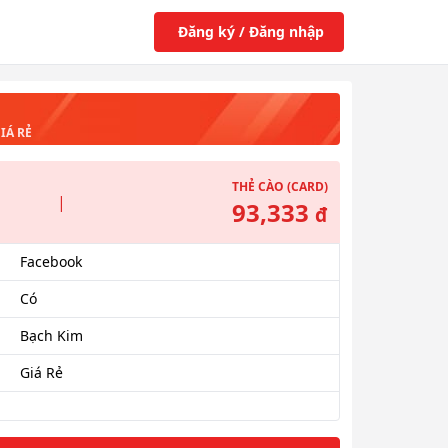
Đăng ký / Đăng nhập
IÁ RẺ
THẺ CÀO (CARD)
|
93,333
đ
Facebook
Có
Bạch Kim
Giá Rẻ