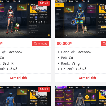
14198
0
80,000
đ
đ
Xem
ngay
X
 ký:
Facebook
Đăng ký:
Facebook
Có
Pet:
Có
:
Bạch Kim
Rank:
Vàng
chú:
Giá Rẻ
Ghi chú:
Giá Rẻ
Xem chi tiết
Xem chi tiết
14423