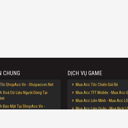
N CHUNG
DỊCH VỤ GAME
Tôi ShopAcc.Vn - Shopaccvn.Net
Mua Acc Tốc Chiến Giá Rẻ
h Xoá Dữ Liệu Người Dùng Tại
Mua Acc TFT Mobile - Mua Acc Đ
Net
Mua Acc Liên Minh - Mua Acc LO
h Bảo Mật Tại ShopAcc.Vn -
Mua Acc Liên Quân - Mua Nick LQ
et
Mua Acc CF - Mua Acc Đột Kích 
n Sử Dụng Website ShopAcc.Vn -
Mua Acc Free Fire - Mua Nick Free
Net