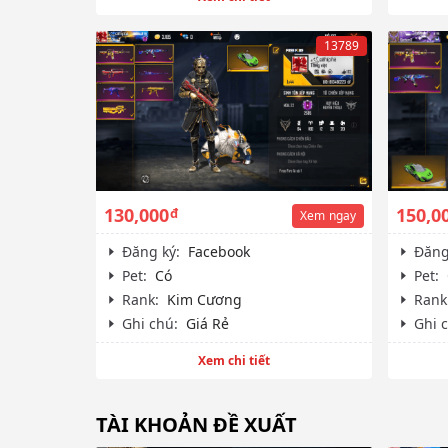
13789
130,000
150,0
đ
Xem
ngay
Đăng ký:
Facebook
Đăng
Pet:
Có
Pet:
Rank:
Kim Cương
Rank
Ghi chú:
Giá Rẻ
Ghi 
Xem chi tiết
TÀI KHOẢN ĐỀ XUẤT