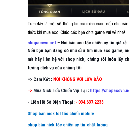
Trên đây là một số thông tin mà mình cung cấp cho các
thức khi mua acc. Chúc các bạn chơi game vui vẻ nhé!
shopaccvn.net
– Nơi bán acc tốc chiến uy tín giá rẻ
Nếu bạn bạn đang có nhu cầu tìm mua acc game, nic
mà hãy liên hệ với shop nick, chúng tôi luôn lấy 
tưởng dịch vụ của chúng tôi.
=> Cam Kết :
NÓI KHÔNG VỚI LỪA ĐẢO
=>
Mua Nick Tốc Chiến Víp Tại :
https://shopaccvn.n
- Liên Hệ Số Điện Thoại :
- 034.637.2233
Shop bán nick lol tốc chiến mobile
shop bán nick tốc chiến uy tin-chất lượng