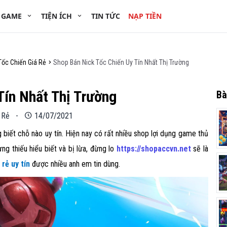
 GAME
TIỆN ÍCH
TIN TỨC
NẠP TIỀN
Tốc Chiến Giá Rẻ
Shop Bán Nick Tốc Chiến Uy Tín Nhất Thị Trường
Tín Nhất Thị Trường
Bà
 Rẻ
-
14/07/2021
biết chỗ nào uy tín. Hiện nay có rất nhiều shop lợi dụng game thủ
g thiếu hiểu biết và bị lừa, đừng lo
https://shopaccvn.net
sẽ là
rẻ uy tín
được nhiều anh em tin dùng.