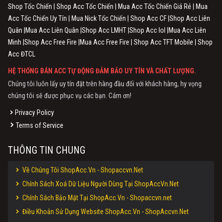
Shop Tốc Chiến | Shop Acc Tốc Chiến | Mua Acc Tốc Chiến Giá Rẻ | Mua
Acc Tốc Chiến Uy Tín | Mua Nick Tốc Chiến | Shop Acc CF |Shop Acc Liên
Quân |Mua Acc Liên Quân |Shop Acc LMHT |Shop Acc lol |Mua Acc Liên
Minh |Shop Acc Free Fire |Mua Acc Free Fire | Shop Acc TFT Mobile | Shop
Acc ĐTCL
HỆ THỐNG BÁN ACC TỰ ĐỘNG ĐẢM BẢO UY TÍN VÀ CHẤT LƯỢNG.
Chúng tôi luôn lấy uy tín đặt trên hàng đầu đối với khách hàng, hy vọng
chúng tôi sẽ được phục vụ các bạn. Cám ơn!
Privacy Policy
Terms of Service
THÔNG TIN CHUNG
Về Chúng Tôi ShopAcc.Vn - Shopaccvn.Net
Chính Sách Xoá Dữ Liệu Người Dùng Tại ShopAccVn.Net
Chính Sách Bảo Mật Tại ShopAcc.Vn - Shopaccvn.net
Điều Khoản Sử Dụng Website ShopAcc.Vn - ShopAccvn.Net