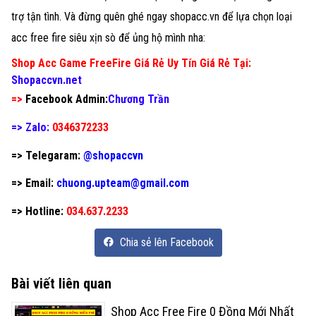
trợ tận tình. Và đừng quên ghé ngay shopacc.vn để lựa chọn loại
acc free fire siêu xịn sò để ủng hộ mình nha:
Shop Acc Game FreeFire Giá Rẻ Uy Tín Giá Rẻ Tại:
Shopaccvn.net
=>
Facebook Admin:
Chương Trần
=> Zalo:
0346372233
=> Telegaram:
@shopaccvn
=> Email:
chuong.upteam@gmail.com
=> Hotline:
034.637.2233
Chia sẻ lên Facebook
Bài viết liên quan
Shop Acc Free Fire 0 Đồng Mới Nhất