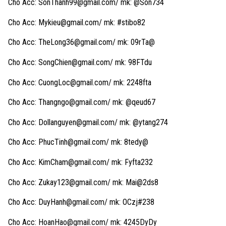
Cho Acc:
SonThanh99@gmail.com
/ mk: @Son734
Cho Acc:
Mykieu@gmail.com
/ mk: #stibo82
Cho Acc:
TheLong36@gmail.com
/ mk: 09rTa@
Cho Acc:
SongChien@gmail.com
/ mk: 98FTdu
Cho Acc:
CuongLoc@gmail.com
/ mk: 2248fta
Cho Acc:
Thangngo@gmail.com
/ mk: @qeud67
Cho Acc:
Dollanguyen@gmail.com
/ mk: @ytang274
Cho Acc:
PhucTinh@gmail.com
/ mk: 8tedy@
Cho Acc:
KimCham@gmail.com
/ mk: Fyfta232
Cho Acc:
Zukay123@gmail.com
/ mk: Mai@2ds8
Cho Acc:
DuyHanh@gmail.com
/ mk: OCzj#238
Cho Acc:
HoanHao@gmail.com
/ mk: 4245DyDy