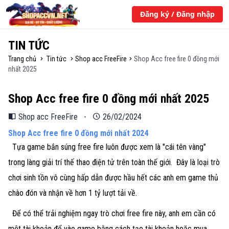
Đăng ký / Đăng nhập
TIN TỨC
Trang chủ
Tin tức
Shop acc FreeFire
Shop Acc free fire 0 đồng mới
nhất 2025
Shop Acc free fire 0 đồng mới nhất 2025
Shop acc FreeFire
-
26/02/2024
Shop Acc free fire 0 đồng mới nhất 2024
Tựa game bắn súng free fire luôn được xem là "cái tên vàng"
trong làng giải trí thế thao điện tử trên toàn thế giới. Đây là loại trò
chơi sinh tồn vô cùng hấp dẫn được hầu hết các anh em game thủ
chào đón và nhận về hơn 1 tỷ lượt tải về.
Để có thể trải nghiệm ngay trò chơi free fire này, anh em cần có
một tài khoản để vào game bằng cách tạo tài khoản hoặc mua