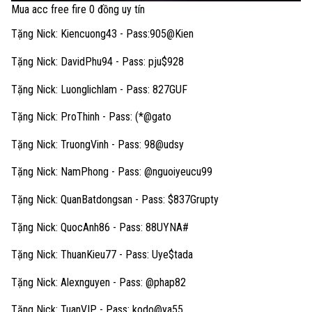
Mua acc free fire 0 đồng uy tín
Tặng Nick: Kiencuong43 - Pass:905@Kien
Tặng Nick: DavidPhu94 - Pass: pju$928
Tặng Nick: Luonglichlam - Pass: 827GUF
Tặng Nick: ProThinh - Pass: (*@gato
Tặng Nick: TruongVinh - Pass: 98@udsy
Tặng Nick: NamPhong - Pass: @nguoiyeucu99
Tặng Nick: QuanBatdongsan - Pass: $837Grupty
Tặng Nick: QuocAnh86 - Pass: 88UYNA#
Tặng Nick: ThuanKieu77 - Pass: Uye$tada
Tặng Nick: Alexnguyen - Pass: @phap82
Tặng Nick: TuanVIP - Pass: kodo@ya55