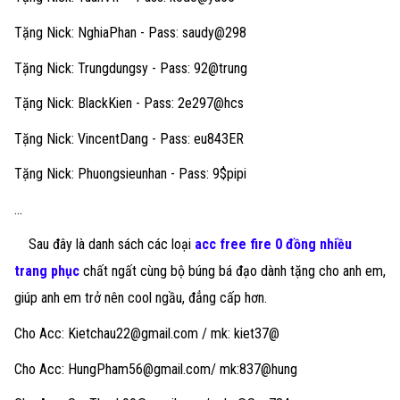
Tặng Nick: NghiaPhan - Pass: saudy@298
Tặng Nick: Trungdungsy - Pass: 92@trung
Tặng Nick: BlackKien - Pass: 2e297@hcs
Tặng Nick: VincentDang - Pass: eu843ER
Tặng Nick: Phuongsieunhan - Pass: 9$pipi
...
Sau đây là danh sách các loại
acc free fire 0 đồng nhiều
trang phục
chất ngất cùng bộ búng bá đạo dành tặng cho anh em,
giúp anh em trở nên cool ngầu, đẳng cấp hơn.
Cho Acc:
Kietchau22@gmail.com
/ mk: kiet37@
Cho Acc:
HungPham56@gmail.com
/ mk:837@hung