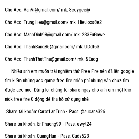
Cho Acc:
VanVi@gmail.com
/ mk: 8ccygee@
Cho Acc:
TrungHieu@gmail.com
/ mk: Hieuloxa8e2
Cho Acc:
ManhDinh98@gmail.com
/ mk: 283FuGawe
Cho Acc:
ThanhBang86@gmail.com
/ mk: UDdt63
Cho Acc:
ThanhThatTha@gmail.com
/ mk: &Eadg
Nhiều anh em muốn trải nghiệm thử Free Fire nên đã lên google
tìm kiếm những acc game free fire miễn phí nhưng vẫn chưa tìm
được acc nào. Đừng lo, chúng tôi share ngay cho anh em một kho
nick free fire 0 động để tha hồ sử dụng nhé.
Share tài khoản: CarotLanTrinh - Pass: @sucana326
Share tài khoản: EnPhuong99 - Pass: ewyt24
Share tài khoản: QuangHun - Pass: Cuds523