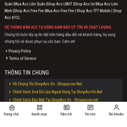
Quân |Mua Acc Liên Quân |Shop Acc LMHT |Shop Acc lol |Mua Acc Liên
Minh |Shop Acc Free Fire |Mua Acc Free Fire | Shop Acc TFT Mobile | Shop
Acc ĐTCL
HỆ THỐNG BÁN ACC TỰ ĐỘNG ĐẢM BẢO UY TÍN VÀ CHẤT LƯỢNG.
Chúng tôi luôn lấy uy tín đặt trên hàng đầu đối với khách hàng, hy vọng
chúng tôi sẽ được phục vụ các bạn. Cám ơn!
Privacy Policy
Terms of Service
THÔNG TIN CHUNG
Về Chúng Tôi ShopAcc.Vn - Shopaccvn.Net
Chính Sách Xoá Dữ Liệu Người Dùng Tại ShopAccVn.Net
Chính Sách Bảo Mật Tại ShopAcc.Vn - Shopaccvn.net
Điều Khoản Sử Dụng Website ShopAcc.Vn - ShopAccvn.Net
Trang chủ
Danh mục
Tiện ích
Tin tức
Tài khoản
Chính Sách Bán Hàng/Đổi Trả Tại ShopAcc.Vn - ShopAccvn.net
Hướng Dẫn Nạp Tiền Vào Website ShopAcc.vn - ShopAccvn.Net