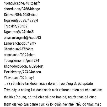
huongvicaphe/4u12-hafr
nhocducon/04884tinngo
Dinhvan984/4058-diac
Ngaiyeu@3098/4228yf
Trucxinh/93rj89
Ngantran@/24fsh45
phiasaulunganh@/sodu93
Langyenchodoi/42nfy
Chanhcun/93724hta
cannhanho/0924nhea
Tuonglaimomit/pahf924
Khongdoiduocnua/0284grt
Perthichrap/27424nhaca
Ylaivaoanh/024rnayf
… và rất nhiều tài khoản acc valorant free đang được update
Trên đây là những list danh sách nick valorant miễn phí cho anh em
tha hồ sử dụng, có thể chia sẻ cho bạn bè, người thân để cùng
tham gia vào tựa game cực kỳ lôi quấn này nhé. Nếu có thắc mắc