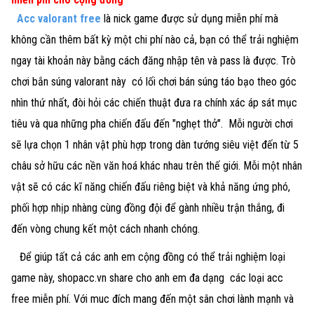
Acc valorant free
là nick game được sử dụng miễn phí mà
không cần thêm bất kỳ một chi phí nào cả, bạn có thể trải nghiệm
ngay tài khoản này bằng cách đăng nhập tên và pass là được. Trò
chơi bắn súng valorant này có lối chơi bán súng táo bạo theo góc
nhìn thứ nhất, đòi hỏi các chiến thuật đưa ra chính xác áp sát mục
tiêu và qua những pha chiến đấu đến "nghẹt thở". Mỗi người chơi
sẽ lựa chọn 1 nhân vật phù hợp trong dàn tướng siêu việt đến từ 5
châu sở hữu các nền văn hoá khác nhau trên thế giới. Mỗi một nhân
vật sẽ có các kĩ năng chiến đấu riêng biệt và khả năng ứng phó,
phối hợp nhịp nhàng cùng đồng đội để gành nhiều trận thắng, đi
đến vòng chung kết một cách nhanh chóng.
Để giúp tất cả các anh em cộng đồng có thể trải nghiệm loại
game này, shopacc.vn share cho anh em đa dạng các loại acc
free miễn phí. Với muc đích mang đến một sân chơi lành mạnh và