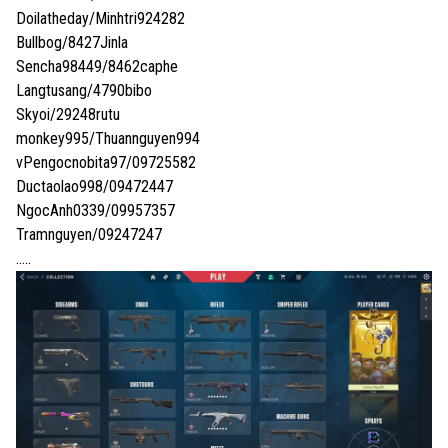
Doilatheday/Minhtri924282
Bullbog/8427Jinla
Sencha98449/8462caphe
Langtusang/4790bibo
Skyoi/29248rutu
monkey995/Thuannguyen994
vPengocnobita97/09725582
Ductaolao998/09472447
NgocAnh0339/09957357
Tramnguyen/09247247
…..