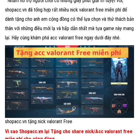
Nhằm hỗ trợ người chơi có những giây phút giải trí tuyệt vời,
shopacc.vn đã tổng hợp rất nhiều nick valorant free miễn phí để
dành tặng cho anh em cộng đồng có thể lựa chọn và thử thách bản
thân với những điều mới lạ và hấp dẫn nhất mà tựa game này mang
lại. Hãy cùng khám phá
acc valorant free
ngay dưới đây nhé.
shopacc.vn tặng nick valorant Free
Vì sao Shopacc.vn lại Tặng cho share nick/Acc valorant free
miễn phí cho cộng đồng