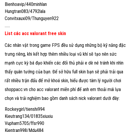
Bienhoavip/440minhlan
Hungtran083/4792lala
Convitxauxi09/Thunguyen922
……
List các acc valorant free skin
Các nhân vật trong game FPS đều sử dụng những bộ kỹ năng đặc
trưng riêng, khi kết hợp thêm nhiều loại vũ khí sẽ tạo nên sức
mạnh cực kỳ bá đạo khiến các đối thủ phải e dè né tránh khi nhìn
thấy quân tướng của bạn. Để sở hữu full skin bạn sẽ phải trải qua
rất nhiều trận đấu để mở khoá skin, hiểu được tâm lý người chơi
shoppacc.vn cho acc valorant miễn phí để anh em thoải mái lựa
chọn và trải nghiệm bao gồm danh sách nick valorant dưới đây:
Rockeygirl/tienshi994
Kieutrang134/01835xiuxiu
Vupham5705/ffsr990
Kientran998/Mdu484