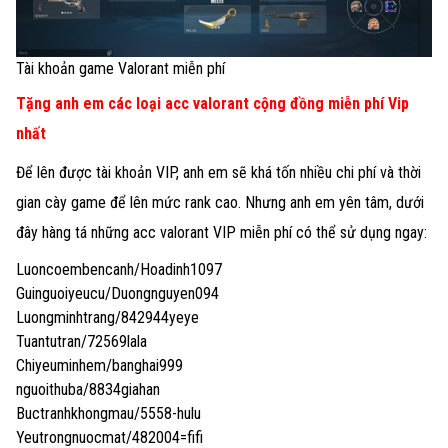
Tài khoản game Valorant miễn phí
Tặng anh em các loại acc valorant cộng đồng miễn phí Vip
nhất
Để lên được tài khoản VIP, anh em sẽ khá tốn nhiều chi phí và thời
gian cày game để lên mức rank cao. Nhưng anh em yên tâm, dưới
đây hàng tá những acc valorant VIP miễn phí có thể sử dụng ngay:
Luoncoembencanh/Hoadinh1097
Guinguoiyeucu/Duongnguyen094
Luongminhtrang/842944yeye
Tuantutran/72569lala
Chiyeuminhem/banghai999
nguoithuba/8834giahan
Buctranhkhongmau/5558-hulu
Yeutrongnuocmat/482004=fifi