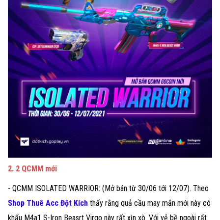
2. 2 QCMM mới
- QCMM ISOLATED WARRIOR: (Mở bán từ 30/06 tới 12/07). Theo
Shop Thuê Acc Đột Kích
thấy rằng quả cầu may mắn mới này có
khẩu M4a1 S-Iron Beasrt Virgo này rất xịn xò. Với vẻ bề ngoài rất