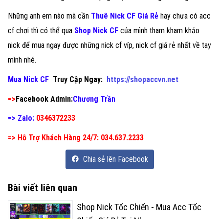
Những anh em nào mà cần
Thuê Nick CF Giá Rẻ
hay chưa có acc
cf chơi thì có thể qua
Shop Nick CF
của mình tham kham khảo
nick để mua ngay được những nick cf víp, nick cf giá rẻ nhất về tay
mình nhé.
Mua Nick CF
Truy Cập Ngay:
https://shopaccvn.net
=>
Facebook Admin:
Chương Trần
=> Zalo:
0346372233
=> Hỗ Trợ Khách Hàng 24/7: 034.637.2233
Chia sẻ lên Facebook
Bài viết liên quan
Shop Nick Tốc Chiến - Mua Acc Tốc