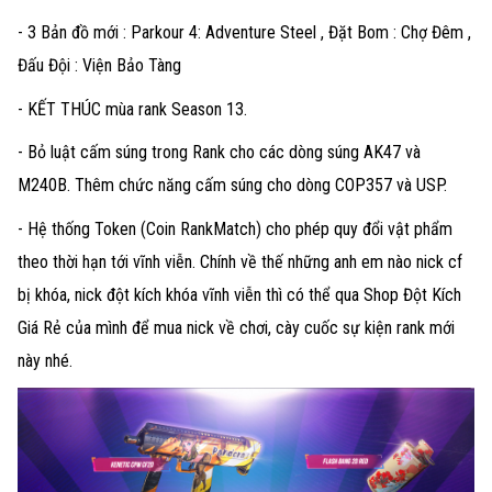
- 3 Bản đồ mới : Parkour 4: Adventure Steel , Đặt Bom : Chợ Đêm ,
Đấu Đội : Viện Bảo Tàng
- KẾT THÚC mùa rank Season 13.
- Bỏ luật cấm súng trong Rank cho các dòng súng AK47 và
M240B. Thêm chức năng cấm súng cho dòng COP357 và USP.
- Hệ thống Token (Coin RankMatch) cho phép quy đổi vật phẩm
theo thời hạn tới vĩnh viễn. Chính về thế những anh em nào nick cf
bị khóa, nick đột kích khóa vĩnh viễn thì có thể qua Shop Đột Kích
Giá Rẻ của mình để mua nick về chơi, cày cuốc sự kiện rank mới
này nhé.