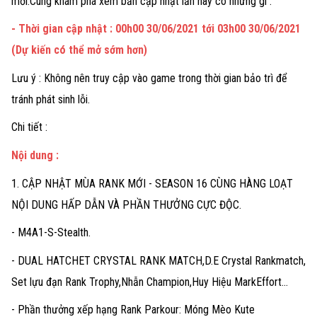
mới.Cùng khám phá xem bản cập nhật lần này có những gì :
- Thời gian cập nhật : 00h00 30/06/2021 tới 03h00 30/06/2021
(Dự kiến có thể mở sớm hơn)
Lưu ý : Không nên truy cập vào game trong thời gian bảo trì để
tránh phát sinh lỗi.
Chi tiết :
Nội dung :
1. CẬP NHẬT MÙA RANK MỚI - SEASON 16 CÙNG HÀNG LOẠT
NỘI DUNG HẤP DẪN VÀ PHẦN THƯỞNG CỰC ĐỘC.
- M4A1-S-Stealth.
- DUAL HATCHET CRYSTAL RANK MATCH,D.E Crystal Rankmatch,
Set lựu đạn Rank Trophy,Nhẫn Champion,Huy Hiệu MarkEffort...
- Phần thưởng xếp hạng Rank Parkour: Móng Mèo Kute