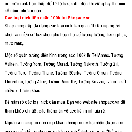
có mức rank bậc thấp để từ từ luyện đô, đến khi vững tay thì bùng
nổ cũng chưa muộn.
Các loại nick liên quân 100k tại Shopacc.vn
Shop cung cấp đa dạng các loại nick liên quân 100k giúp người
chơi có nhiều sự lựa chọn phù hợp như số lượng tướng, trang phục,
mức rank,..
Một số quân tướng điển hình trong acc 100k là: Tel'Annas, Tướng
Valhein, Tướng Yorn, Tướng Murad, Tướng Nakroth, Tướng Zill,
Tướng Toro, Tướng Thane, Tướng ROurke, Tướng Omen, Tướng
Florentino,Tướng Alice, Tướng Annette, Tướng Krizzix,...và còn rất
nhiều vị tướng khác.
Để nắm rõ các loại nick cần mua, Bạn vào website shopacc.vn để
tham khảo chi tiết các thông tin về acc liên minh giá rẻ.
Ngoài ra chúng tôi còn giúp khách hàng có cơ hội nhận được acc
giá siêu rẻ chỉ vài chục ngàn bằng cách “click vào mục “thử vận