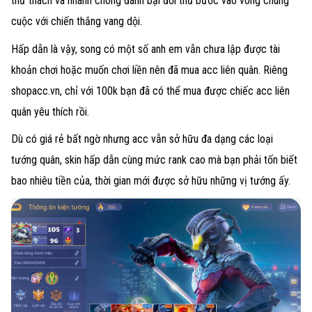
thử thách và nhanh chóng đánh bại đối thủ bước vào vòng chung
cuộc với chiến thắng vang dội.
Hấp dẫn là vậy, song có một số anh em vẫn chưa lập được tài
khoản chơi hoặc muốn chơi liền nên đã mua acc liên quân. Riêng
shopacc.vn, chỉ với 100k bạn đã có thể mua được chiếc acc liên
quân yêu thích rồi.
Dù có giá rẻ bất ngờ nhưng acc vẫn sở hữu đa dạng các loại
tướng quân, skin hấp dẫn cùng mức rank cao mà bạn phải tốn biết
bao nhiêu tiền của, thời gian mới được sở hữu những vị tướng ấy.