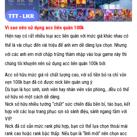
Vì sao nên sử dụng acc liên quân 100k
Hiện nay có rất nhiều loại acc liên quân với mức giá khác nhau có
thể là vài chục đến vài triệu để anh em dễ dàng lựa chọn. Nhưng
với các anh em mới chập trững thâm nhập vào loại game này thì
chúng tôi khuyên nên sử dụng acc liên quân 100k bởi:
Acc sở hữu mức giá rẻ chất lượng cao, với số tiền bỏ ra chỉ vỏn
vẹn 100k bạn đã có được nick liên quân ưng ý.
Dù bạn là học sinh, sinh viên hay nhân viên văn phòng,...đều có thể
sở hữu nó một cách dễ dàng.
Nick sở hữu nhiều tướng “chất” sức chiến đấu bền bỉ, táo bạo, kết
hợp với các loại trang phục sịn sò sành điệu, sánh ngang tầm với
VIP.
Nick đã có sẵn mức rank phù hợp, bạn có thể lựa chọn thoải mái
rank cao hoặc rank bậc thấp. Nếu bạn là “lính mới” nên chọn acc