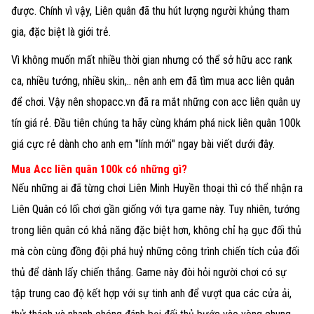
được. Chính vì vậy, Liên quân đã thu hút lượng người khủng tham
gia, đặc biệt là giới trẻ.
Vì không muốn mất nhiều thời gian nhưng có thể sở hữu acc rank
ca, nhiều tướng, nhiều skin,.. nên anh em đã tìm mua acc liên quân
để chơi. Vậy nên shopacc.vn đã ra mắt những con acc liên quân uy
tín giá rẻ. Đầu tiên chúng ta hãy cùng khám phá nick liên quân 100k
giá cực rẻ dành cho anh em "lính mới" ngay bài viết dưới đây.
Mua Acc liên quân 100k có những gì?
Nếu những ai đã từng chơi Liên Minh Huyền thoại thì có thể nhận ra
Liên Quân có lối chơi gần giống với tựa game này. Tuy nhiên, tướng
trong liên quân có khả năng đặc biệt hơn, không chỉ hạ gục đối thủ
mà còn cùng đồng đội phá huỷ những công trình chiến tích của đối
thủ để dành lấy chiến thắng. Game này đòi hỏi người chơi có sự
tập trung cao độ kết hợp với sự tinh anh để vượt qua các cửa ải,