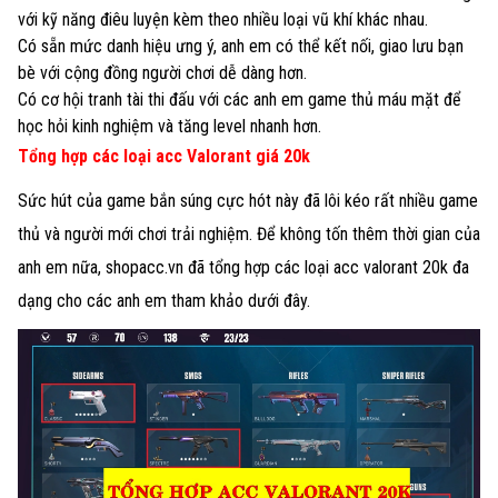
với kỹ năng điêu luyện kèm theo nhiều loại vũ khí khác nhau.
Có sẵn mức danh hiệu ưng ý, anh em có thể kết nối, giao lưu bạn
bè với cộng đồng người chơi dễ dàng hơn.
Có cơ hội tranh tài thi đấu với các anh em game thủ máu mặt để
học hỏi kinh nghiệm và tăng level nhanh hơn.
Tổng hợp các loại acc Valorant giá 20k
Sức hút của game bắn súng cực hót này đã lôi kéo rất nhiều game
thủ và người mới chơi trải nghiệm. Để không tốn thêm thời gian của
anh em nữa, shopacc.vn đã tổng hợp các loại acc valorant 20k đa
dạng cho các anh em tham khảo dưới đây.