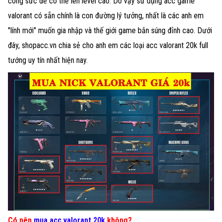
công sức để có thể lên level cao. Do vậy sử dụng acc game
valorant có sẵn chính là con đường lý tưởng, nhất là các anh em
"lính mới" muốn gia nhập và thế giới game bắn súng đỉnh cao. Dưới
đây, shopacc.vn chia sẻ cho anh em các loại acc valorant 20k full
tướng uy tín nhất hiện nay.
Có nên
mua acc valorant 20k
không?