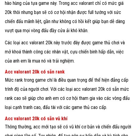
hào hùng của tựa game này. Trong acc valorant chỉ có mức giá
20k thôi nhưng bạn sẽ có cơ hội nhận được full tướng với sức
chiến đấu mãnh liệt, gần như không có hồi kết giúp bạn dễ dàng
vượt qua mọi vòng đấu đầy cửa ải khó khăn.
Các loại acc valorant 20k này trước đây được game thủ chơi và
mở khoá thành công các nhân vật, cựu chiến binh hấp dẫn, việc
của anh em là mua nó và trải nghiệm.
Acc valorant 20k có sẵn rank
Mức rank trong game chí là điều quan trọng để thể hiện đẳng cấp
trình độ của người chơi. Với các loại acc valorant 20k có sẵn mức
rank cao sẽ giúp cho anh em có cơ hội tham gia vào các vòng đấu
loại cạnh tranh cao, đấu tài với các game thủ cao cấp.
Acc valorant 20k có sẵn vũ khí
Thông thường, acc mới tạo sẽ có vũ khí cơ bản và chiến đấu người
chơi cùng tần số. Tuy nhiên, để tạo nên sự hấp dẫn và kỳ tích cho