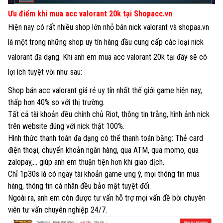
Ưu điểm khi mua acc valorant 20k tại Shopacc.vn
Hiện nay có rất nhiều shop lớn nhỏ bán nick valorant và shopaa.vn
là một trong những shop uy tín hàng đầu cung cấp các loại nick
valorant đa dạng. Khi anh em mua acc valorant 20k tại đây sẽ có
lợi ích tuyệt vời như sau:
Shop bán acc valorant giá rẻ uy tín nhất thế giới game hiện nay,
thấp hơn 40% so với thị trường.
Tất cả tài khoản đều chính chủ Riot, thông tin trắng, hình ảnh nick
trên website đúng với nick thật 100%.
Hình thức thanh toán đa dạng có thể thanh toán bằng: Thẻ card
điện thoại, chuyển khoản ngân hàng, qua ATM, qua momo, qua
zalopay,... giúp anh em thuận tiện hơn khi giao dịch.
Chỉ 1p30s là có ngay tài khoản game ưng ý, mọi thông tin mua
hàng, thông tin cá nhân đều bảo mật tuyệt đối.
Ngoài ra, anh em còn được tư vấn hỗ trợ mọi vấn đề bời chuyên
viên tư vấn chuyên nghiệp 24/7.