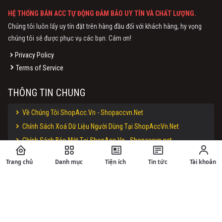
HỆ THỐNG BÁN ACC TỰ ĐỘNG ĐẢM BẢO UY TÍN VÀ CHẤT LƯỢNG.
Chúng tôi luôn lấy uy tín đặt trên hàng đầu đối với khách hàng, hy vọng
chúng tôi sẽ được phục vụ các bạn. Cám ơn!
Privacy Policy
Terms of Service
THÔNG TIN CHUNG
Về Chúng Tôi ShopAcc.Vn - Shopaccvn.Net
Chính Sách Xoá Dữ Liệu Người Dùng Tại ShopAccVn.Net
Chính Sách Bảo Mật Tại ShopAcc.Vn - Shopaccvn.net
Điều Khoản Sử Dụng Website ShopAcc.Vn - ShopAccvn.Net
Trang chủ
Danh mục
Tiện ích
Tin tức
Tài khoản
Chính Sách Bán Hàng/Đổi Trả Tại ShopAcc.Vn - ShopAccvn.net
Hướng Dẫn Nạp Tiền Vào Website ShopAcc.vn - ShopAccvn.Net
Kiểm Tra Độ Uy Tín Của ShopAcc.Vn - ShopAccvn.Net
THỜI GIAN HỖ TRỢ: