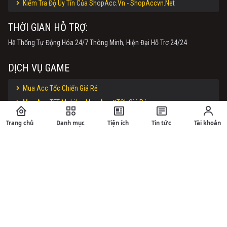
Kiểm Tra Độ Uy Tín Của ShopAcc.Vn - ShopAccvn.Net
THỜI GIAN HỖ TRỢ:
Hệ Thống Tự Động Hóa 24/7 Thông Minh, Hiện Đại Hỗ Trợ 24/24
DỊCH VỤ GAME
Mua Acc Tốc Chiến Giá Rẻ
Mua Acc TFT Mobile - Mua Acc ĐTCL Giá Rẻ
Mua Acc Liên Minh - Mua Acc LOL Giá Rẻ
Trang chủ
Danh mục
Tiện ích
Tin tức
Tài khoản
Mua Acc Liên Quân - Mua Nick LQ Giá Rẻ
Mua Acc CF - Mua Acc Đột Kích Giá Rẻ
Mua Acc Free Fire - Mua Nick Free Fire Giá Rẻ
Shop Acc TFT Mobile - Shop Acc TFT Giá Rẻ
Shop Acc Tốc Chiến Uy Tín
Mua Acc Tốc Chiến Uy Tín