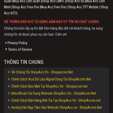
Quân |Mua Acc Liên Quân |Shop Acc LMHT |Shop Acc lol |Mua Acc Liên
Minh |Shop Acc Free Fire |Mua Acc Free Fire | Shop Acc TFT Mobile | Shop
Acc ĐTCL
HỆ THỐNG BÁN ACC TỰ ĐỘNG ĐẢM BẢO UY TÍN VÀ CHẤT LƯỢNG.
Chúng tôi luôn lấy uy tín đặt trên hàng đầu đối với khách hàng, hy vọng
chúng tôi sẽ được phục vụ các bạn. Cám ơn!
Privacy Policy
Terms of Service
THÔNG TIN CHUNG
Về Chúng Tôi ShopAcc.Vn - Shopaccvn.Net
Chính Sách Xoá Dữ Liệu Người Dùng Tại ShopAccVn.Net
Chính Sách Bảo Mật Tại ShopAcc.Vn - Shopaccvn.net
Điều Khoản Sử Dụng Website ShopAcc.Vn - ShopAccvn.Net
Chính Sách Bán Hàng/Đổi Trả Tại ShopAcc.Vn - ShopAccvn.net
Hướng Dẫn Nạp Tiền Vào Website ShopAcc.vn - ShopAccvn.Net